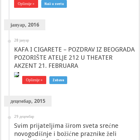
Opširnije »
Naši u svetu
јануар, 2016
28 јануар
KAFA I CIGARETE – POZDRAV IZ BEOGRADA
POZORIŠTE ATELJE 212 U THEATER
AKZENT 21. FEBRUARA
Opširnije »
Zabava
децембар, 2015
29 децембар
Svim prijateljima širom sveta srećne
novogodišnje i božićne praznike želi