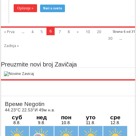
Opširnije »
Naši u svetu
6
« Prva
...
4
5
7
8
»
10
20
Strana 6 od 31
30
...
Zadnja »
Preuzmite novi broj Zavičaja