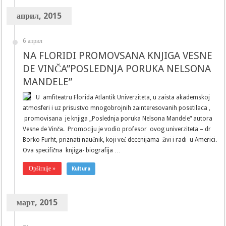
април, 2015
6 април
NA FLORIDI PROMOVSANA KNJIGA VESNE
DE VINČA”POSLEDNJA PORUKA NELSONA
MANDELE”
U amfiteatru Florida Atlantik Univerziteta, u zaista akademskoj
atmosferi i uz prisustvo mnogobrojnih zainteresovanih posetilaca ,
promovisana je knjiga „Poslednja poruka Nelsona Mandele“ autora
Vesne de Vinča. Promociju je vodio profesor ovog univerziteta – dr
Borko Furht, priznati naučnik, koji već decenijama živi i radi u Americi.
Ova specifična knjiga- biografija …
Opširnije »
Kultura
март, 2015