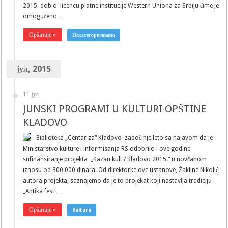
2015. dobio licencu platne institucije Western Uniona za Srbiju čime je
omogućeno …
Opširnije »
Некатегоризовано
јул, 2015
11 јул
JUNSKI PROGRAMI U KULTURI OPŠTINE
KLADOVO
Biblioteka „Centar za“ Kladovo započinje leto sa najavom da je
Ministarstvo kulture i informisanja RS odobrilo i ove godine
sufinansiranje projekta „Kazan kult / Kladovo 2015.“ u novčanom
iznosu od 300.000 dinara. Od direktorke ove ustanove, Žakline Nikolić,
autora projekta, saznajemo da je to projekat koji nastavlja tradiciju
„Antika fest“ …
Opširnije »
Kultura