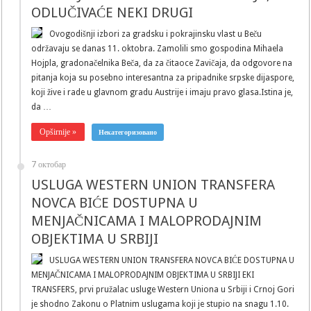
ODLUČIVAĆE NEKI DRUGI
Ovogodišnji izbori za gradsku i pokrajinsku vlast u Beču
održavaju se danas 11. oktobra. Zamolili smo gospodina Mihaela
Hojpla, gradonačelnika Beča, da za čitaoce Zavičaja, da odgovore na
pitanja koja su posebno interesantna za pripadnike srpske dijaspore,
koji žive i rade u glavnom gradu Austrije i imaju pravo glasa.Istina je,
da …
Opširnije »
Некатегоризовано
7 октобар
USLUGA WESTERN UNION TRANSFERA
NOVCA BIĆE DOSTUPNA U
MENJAČNICAMA I MALOPRODAJNIM
OBJEKTIMA U SRBIJI
USLUGA WESTERN UNION TRANSFERA NOVCA BIĆE DOSTUPNA U
MENJAČNICAMA I MALOPRODAJNIM OBJEKTIMA U SRBIJI EKI
TRANSFERS, prvi pružalac usluge Western Uniona u Srbiji i Crnoj Gori
je shodno Zakonu o Platnim uslugama koji je stupio na snagu 1.10.