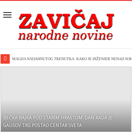
MAGIJA NADAHNUTOG TRENUTKA: KAKO JE INŽENJER NENAD SOK
UROVICA PULSIRA ŽIVOTOM: USPEŠNO ODRŽANI 19. DANI
BEČKA BAJKA POD STARIM HRASTOM: DAN KADA JE
AUSTRIJSKA SMOTRA
DIJASPORE
GAUSOV TRG POSTAO CENTAR SVETA
MAGIJA NADAHNUTOG
SRPSKOG FOLKLORA –