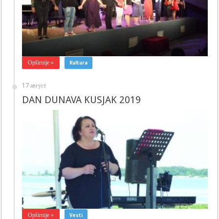
Opširnije »
Kultura
17 август
DAN DUNAVA KUSJAK 2019
Opširnije »
Vesti