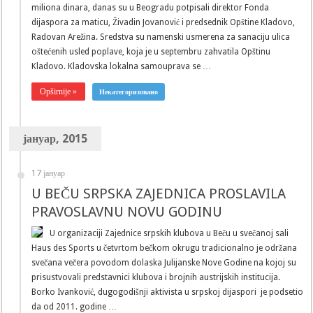
miliona dinara, danas su u Beogradu potpisali direktor Fonda
dijaspora za maticu, Živadin Jovanović i predsednik Opštine Kladovo,
Radovan Arežina. Sredstva su namenski usmerena za sanaciju ulica
oštećenih usled poplave, koja je u septembru zahvatila Opštinu
Kladovo. Kladovska lokalna samouprava se …
Opširnije »
Некатегоризовано
јануар, 2015
17 јануар
U BEČU SRPSKA ZAJEDNICA PROSLAVILA
PRAVOSLAVNU NOVU GODINU
U organizaciji Zajednice srpskih klubova u Beču u svečanoj sali
Haus des Sports u četvrtom bečkom okrugu tradicionalno je održana
svečana večera povodom dolaska Julijanske Nove Godine na kojoj su
prisustvovali predstavnici klubova i brojnih austrijskih institucija.
Borko Ivanković, dugogodišnji aktivista u srpskoj dijaspori je podsetio
da od 2011. godine …