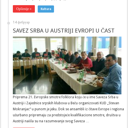
Opširnije »
Kultura
14 фебруар
SAVEZ SRBA U AUSTRIJI EVROPI U ČAST
Priprema 21. Evropske smotre folklora koju će u ime Saveza Srba u
Austriji i Zajednice srpskih klubova u Beču organizovati KUD „Stevan
Mokranjac“ u punom je jeku. Dok se ansambli iz čitave Evrope i regiona
užurbano pripremaju za predstojeće kvalifikacione smotre, društva u
Austriji naišla su na razumevanje svog Saveza …