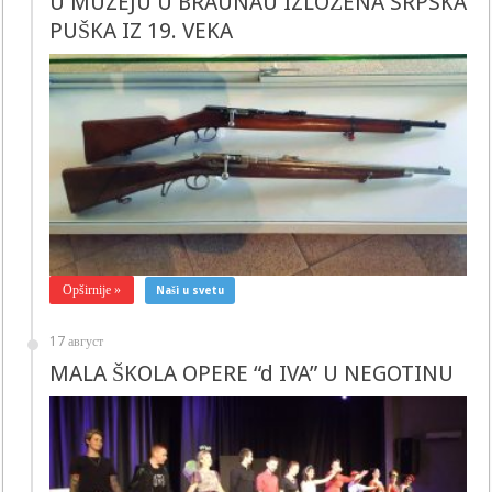
U MUZEJU U BRAUNAU IZLOŽENA SRPSKA
PUŠKA IZ 19. VEKA
Opširnije »
Naši u svetu
17 август
MALA ŠKOLA OPERE “d IVA” U NEGOTINU