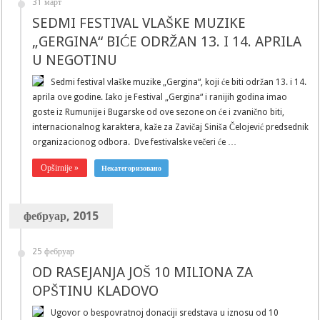
31 март
SEDMI FESTIVAL VLAŠKE MUZIKE
„GERGINA“ BIĆE ODRŽAN 13. I 14. APRILA
U NEGOTINU
Sedmi festival vlaške muzike „Gergina“, koji će biti održan 13. i 14.
aprila ove godine. Iako je Festival „Gergina“ i ranijih godina imao
goste iz Rumunije i Bugarske od ove sezone on će i zvanično biti,
internacionalnog karaktera, kaže za Zavičaj Siniša Čelojević predsednik
organizacionog odbora. Dve festivalske večeri će …
Opširnije »
Некатегоризовано
фебруар, 2015
25 фебруар
OD RASEJANJA JOŠ 10 MILIONA ZA
OPŠTINU KLADOVO
Ugovor o bespovratnoj donaciji sredstava u iznosu od 10