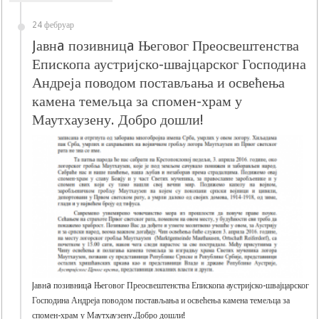
24 фебруар
Jавнa позивницa Његовог Преосвештенства
Епископа аустријско-швајцарског Господина
Андреја поводом постављања и освећења
камена темељца за спомен-храм у
Маутхаузену. Добро дошли!
Jавнa позивницa Његовог Преосвештенства Епископа аустријско-швајцарског
Господина Андреја поводом постављања и освећења камена темељца за
спомен-храм у Маутхаузену.Добро дошли!