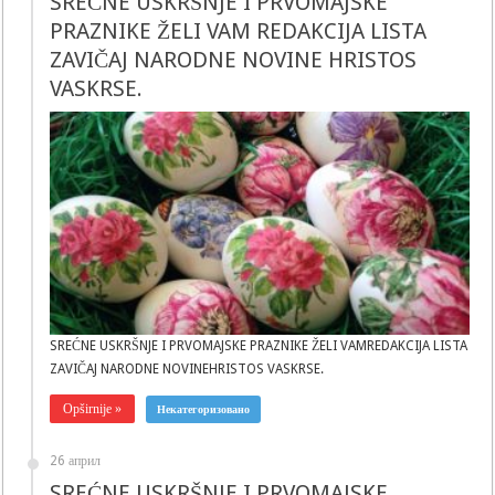
SREĆNE USKRŠNJE I PRVOMAJSKE
PRAZNIKE ŽELI VAM REDAKCIJA LISTA
ZAVIČAJ NARODNE NOVINE HRISTOS
VASKRSE.
SREĆNE USKRŠNJE I PRVOMAJSKE PRAZNIKE ŽELI VAMREDAKCIJA LISTA
ZAVIČAJ NARODNE NOVINEHRISTOS VASKRSE.
Opširnije »
Некатегоризовано
26 април
SREĆNE USKRŠNJE I PRVOMAJSKE