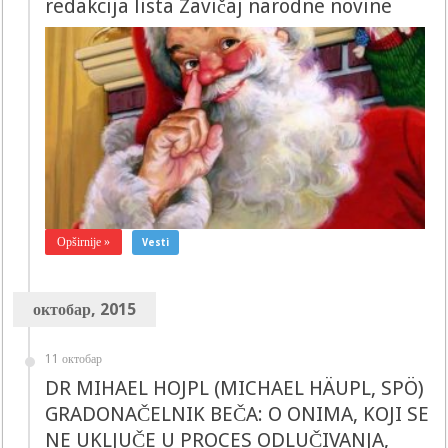
redakcija lista Zavičaj narodne novine
Opširnije »
Vesti
октобар, 2015
11 октобар
DR MIHAEL HOJPL (MICHAEL HÄUPL, SPÖ)
GRADONAČELNIK BEČA: O ONIMA, KOJI SE
NE UKLJUČE U PROCES ODLUČIVANJA,