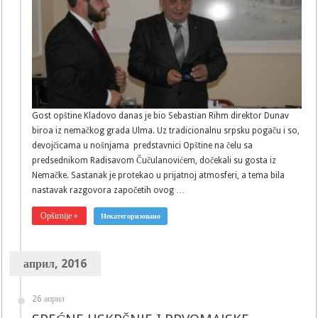
Gost opštine Kladovo danas je bio Sebastian Rihm direktor Dunav
biroa iz nemačkog grada Ulma. Uz tradicionalnu srpsku pogaču i so,
devojčicama u nošnjama predstavnici Opštine na čelu sa
predsednikom Radisavom Čučulanovićem, dočekali su gosta iz
Nemačke. Sastanak je protekao u prijatnoj atmosferi, a tema bila
nastavak razgovora započetih ovog …
Opširnije »
Некатегоризовано
април, 2016
26 април