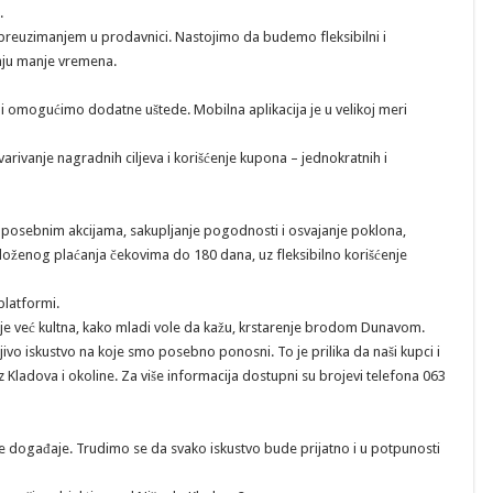
.
reuzimanjem u prodavnici. Nastojimo da budemo fleksibilni i
aju manje vremena.
i omogućimo dodatne uštede. Mobilna aplikacija je u velikoj meri
varivanje nagradnih ciljeva i korišćenje kupona – jednokratnih i
 posebnim akcijama, sakupljanje pogodnosti i osvajanje poklona,
ženog plaćanja čekovima do 180 dana, uz fleksibilno korišćenje
platformi.
je već kultna, kako mladi vole da kažu, krstarenje brodom Dunavom.
o iskustvo na koje smo posebno ponosni. To je prilika da naši kupci i
Kladova i okoline. Za više informacija dostupni su brojevi telefona 063
 događaje. Trudimo se da svako iskustvo bude prijatno i u potpunosti