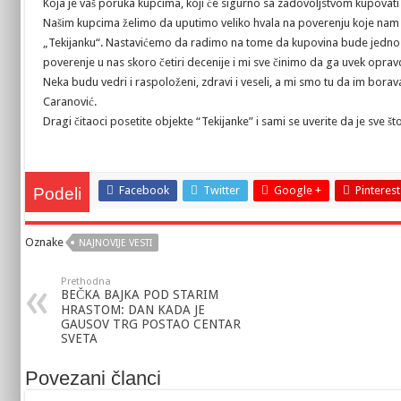
Koja je vaš poruka kupcima, koji će sigurno sa zadovoljstvom kupovat
Našim kupcima želimo da uputimo veliko hvala na poverenju koje nam 
„Tekijanku“. Nastavićemo da radimo na tome da kupovina bude jednosta
poverenje u nas skoro četiri decenije i mi sve činimo da ga uvek opra
Neka budu vedri i raspoloženi, zdravi i veseli, a mi smo tu da im boravak
Caranović.
Dragi čitaoci posetite objekte “Tekijanke” i sami se uverite da je sve št
Facebook
Twitter
Google +
Pinterest
Podeli
Oznake
NAJNOVIJE VESTI
Prethodna
BEČKA BAJKA POD STARIM
HRASTOM: DAN KADA JE
GAUSOV TRG POSTAO CENTAR
SVETA
Povezani članci