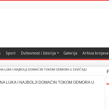
a
Sport
Duhovnost i Istorija
Galerija
Arhiva brojeva
URNA LUKA I NAJBOLJI DOMAĆIN TOKOM ODMORA U ZAVIČAJU
P
RNA LUKA I NAJBOLJI DOMAĆIN TOKOM ODMORA U