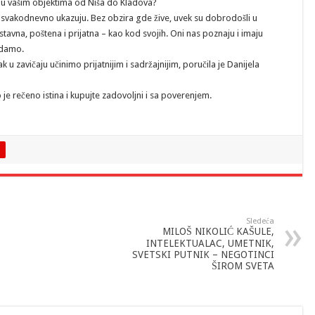
i u vašim objektima od Niša do Kladova?
svakodnevno ukazuju. Bez obzira gde žive, uvek su dobrodošli u
vna, poštena i prijatna – kao kod svojih. Oni nas poznaju i imaju
vdamo.
 u zavičaju učinimo prijatnijim i sadržajnijim, poručila je Danijela
o je rečeno istina i kupujte zadovoljni i sa poverenjem.
Sledeća
MILOŠ NIKOLIĆ KAŠULE,
INTELEKTUALAC, UMETNIK,
SVETSKI PUTNIK – NEGOTINCI
ŠIROM SVETA