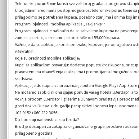
Telefonske porudžbine koristi sve veći broj građana, pogotovu starijih
U pojedinim sredinama postoji mogućnost telefonske porudžbine sa p
prilagodimo se potrebama kupaca, posebno starijima i onima koji im
Program lojalnosti i mobilna aplikacija „Tekijanka“?
Program lojalnosti je naš način da se zahvalimo kupcima na poverenju 
zamenila karticu, a trenutno je koristi više od 55.000 kupaca.
Važno je da se aplikacija koristi pri svakoj kupovini, jer omogućava ost
višekratnih.
Koje su prednosti mobilne aplikacije?
Kupci sa aplikacijom ostvaruju: dodatne popuste kroz kupone, pristup
pravovremena obaveštenja o akcijama i promocijama i mogućnost odlo
sredstava.
Aplikacija je dostupna za preuzimanje putem Google Play i App Store 
Ne možemo zaobići ni onu sjajnu ponudu vašeg hotela „Đerdap“, a to 
Vožnja brodom „Đerdap“ i gliserima Dunavom predstavlja prepoznatljiv
gosti dožive Dunav iz drugačije perspektive i ponesu lepe uspomene iz 
102 9152 i 060 232 3056.
Da li postoji namenski zakup broda?
Brod je dostupan za zakup za organizovane grupe, proslave i posebne
prilagođeno gostima.