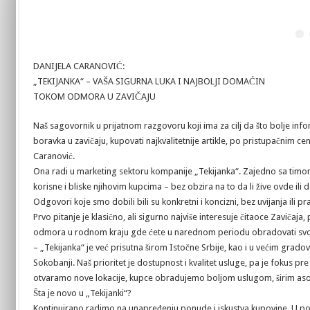
DANIJELA CARANOVIĆ:
„TEKIJANKA“ – VAŠA SIGURNA LUKA I NAJBOLJI DOMAĆIN
TOKOM ODMORA U ZAVIČAJU
Naš sagovornik u prijatnom razgovoru koji ima za cilj da što bolje info
boravka u zavičaju, kupovati najkvalitetnije artikle, po pristupačnim c
Caranović.
Ona radi u marketing sektoru kompanije „Tekijanka“. Zajedno sa timom 
korisne i bliske njihovim kupcima – bez obzira na to da li žive ovde ili d
Odgovori koje smo dobili bili su konkretni i koncizni, bez uvijanja ili pr
Prvo pitanje je klasično, ali sigurno najviše interesuje čitaoce Zaviča
odmora u rodnom kraju gde ćete u narednom periodu obradovati svo
– „Tekijanka“ je već prisutna širom Istočne Srbije, kao i u većim grado
Sokobanji. Naš prioritet je dostupnost i kvalitet usluge, pa je fokus p
otvaramo nove lokacije, kupce obradujemo boljom uslugom, širim aso
Šta je novo u „Tekijanki“?
Kontinuirano radimo na unapređenju ponude i iskustva kupovine. U pos