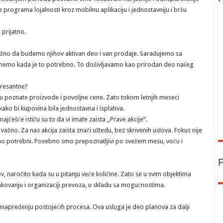
 programa lojalnosti kroz mobilnu aplikaciju i jednostavniju i bržu
 prijatno.
ažno da budemo njihov aktivan deo i van prodaje. Sarađujemo sa
ognemo kada je to potrebno. To doživljavamo kao prirodan deo našeg
teresantne?
u poznate proizvode i povoljne cene. Zato tokom letnjih meseci
ko bi kupovina bila jednostavna i isplativa.
ešće ističu su to da vi imate zaista „Prave akcije“.
važno. Za nas akcija zaista znači uštedu, bez skrivenih uslova. Fokus nije
vno potrebni. Posebno smo prepoznatljivi po svežem mesu, voću i
P
, naročito kada su u pitanju veće količine. Zato se u svim objektima
kovanju i organizaciji prevoza, u skladu sa mogućnostima.
a unapređenju postojećih procesa. Ova usluga je deo planova za dalji