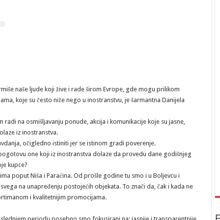
rmiše naše ljude koji žive i rade širom Evrope, gde mogu prilikom
enama, koje su često niže nego u inostranstvu, je šarmantna Danijela
radi na osmišljavanju ponude, akcija i komunikacije koje su jasne,
olaze iz inostranstva.
avdanja, očigledno istiniti jer se istinom gradi poverenje.
ja, pogotovu one koji iz inostranstva dolaze da provedu dane godišnjeg
je kupce?
vima poput Niša i Paraćina. Od prošle godine tu smo i u Boljevcu i
re svega na unapređenju postojećih objekata. To znači da, čak i kada ne
rtimanom i kvalitetnijim promocijama.
P
lednjem periodu posebno smo fokusirani na: jasnije i transparentnije