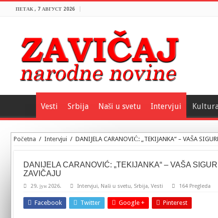
ПЕТАК , 7 АВГУСТ 2026
Vesti
Srbija
Naši u svetu
Intervjui
Kultur
Početna
/
Intervjui
/
DANIJELA CARANOVIĆ: „TEKIJANKA“ – VAŠA SIG
DANIJELA CARANOVIĆ: „TEKIJANKA“ – VAŠA SIGU
ZAVIČAJU
29. јун 2026.
Intervjui
,
Naši u svetu
,
Srbija
,
Vesti
164 Pregleda
Facebook
Twitter
Google +
Pinterest