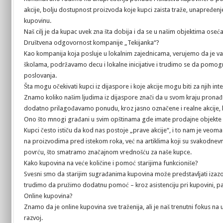
akcije, bolju dostupnost proizvoda koje kupci zaista traže, unapređenje
kupovinu.
Naš cilj je da kupac uvek zna šta dobija i da se u našim objektima oseća
Društvena odgovornost kompanije „Tekijanka“?
Kao kompanija koja posluje u lokalnim zajednicama, verujemo da je v
školama, podržavamo decu i lokalne inicijative i trudimo se da pom
poslovanja.
Šta mogu očekivati kupci iz dijaspore i koje akcije mogu biti za njih in
Znamo koliko našim ljudima iz dijaspore znači da u svom kraju pronađ
dodatno prilagođavamo ponudu, kroz jasno označene i realne akcije, ka
Ono što mnogi građani u svim opštinama gde imate prodajne objekte najč
Kupci često ističu da kod nas postoje „prave akcije“, i to nam je veoma 
na proizvodima pred istekom roka, već na artiklima koji su svakodne
povrću, što smatramo značajnom vrednošću za naše kupce.
Kako kupovina na veće količine i pomoć starijima funkcioniše?
Svesni smo da starijim sugrađanima kupovina može predstavljati izazov
trudimo da pružimo dodatnu pomoć – kroz asistenciju pri kupovini, pa
Online kupovina?
Znamo da je online kupovina sve traženija, ali je naš trenutni fokus n
razvoj.