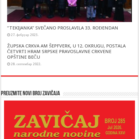
“TEKIJANKA” SVEČANO PROSLAVILA 33. ROĐENDAN
27. фебруар 2023.
ŽUPSKA CRKVA AM ŠEPFVERK, U 12. OKRUGU, POSTALA
ČETVRTI HRAM SRPSKE PRAVOSLAVNE CRKVENE
OPŠTINE BEČU
28. септембар 2022.
Preuzmite novi broj Zavičaja