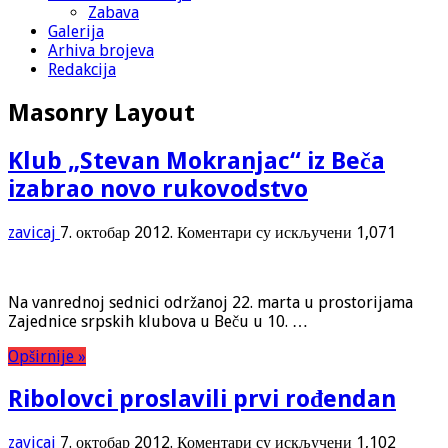
Zabava
Galerija
Arhiva brojeva
Redakcija
Masonry Layout
Klub „Stevan Mokranjac“ iz Beča
izabrao novo rukovodstvo
на
zavicaj
7. октобар 2012.
Коментари су искључени
1,071
Klub
„Stevan
Mokranjac“
Na vanrednoj sednici održanoj 22. marta u prostorijama
iz
Zajednice srpskih klubova u Beču u 10. …
Beča
izabrao
Opširnije »
novo
rukovodstvo
Ribolovci proslavili prvi rođendan
на
zavicaj
7. октобар 2012.
Коментари су искључени
1,102