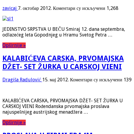
на
zavicaj
7. октобар 2012.
Коментари су искључени
1,268
Jubilej
–
170
JEDINSTVO SRPSTVA U BEČU Smiraj 12. dana septembra,
godina
odlazećeg leta Gopodnjeg u Hramu Svetog Petra …
srpskog
pjevačkog
Opširnije »
društva
iz
KALABIĆEVA CARSKA, PRVOMAJSKA
Kotora
DŽET- SET ŽURKA U CARSKOJ VIENI
на
Dragiša Radulović
15. мај 2012.
Коментари су искључени
139
KALA
CARS
PRVO
KALABIĆEVA CARSKA, PRVOMAJSKA DŽET- SET ŽURKA U
DŽET
CARSKOJ VIENI Rođendanska prvomajska proslava
SET
najuspešnijeg austrijskog menadžera …
ŽURK
U
Opširnije »
CARS
VIENI