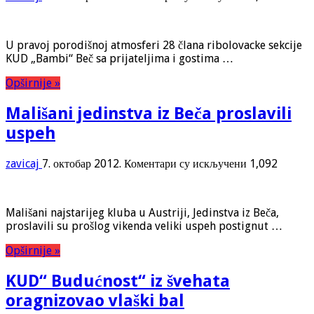
Ribolovci
proslavili
prvi
U pravoj porodišnoj atmosferi 28 člana ribolovacke sekcije
rođendan
KUD „Bambi“ Beč sa prijateljima i gostima …
Opširnije »
Mališani jedinstva iz Beča proslavili
uspeh
на
zavicaj
7. октобар 2012.
Коментари су искључени
1,092
Mališani
jedinstva
iz
Mališani najstarijeg kluba u Austriji, Jedinstva iz Beča,
Beča
proslavili su prošlog vikenda veliki uspeh postignut …
proslavili
uspeh
Opširnije »
KUD“ Budućnost“ iz švehata
oragnizovao vlaški bal