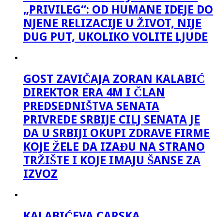
„PRIVILEG“: OD HUMANE IDEJE DO
NJENE RELIZACIJE U ŽIVOT, NIJE
DUG PUT, UKOLIKO VOLITE LJUDE
GOST ZAVIČAJA ZORAN KALABIĆ
DIREKTOR ERA 4M I ČLAN
PREDSEDNIŠTVA SENATA
PRIVREDE SRBIJE CILJ SENATA JE
DA U SRBIJI OKUPI ZDRAVE FIRME
KOJE ŽELE DA IZAĐU NA STRANO
TRŽIŠTE I KOJE IMAJU ŠANSE ZA
IZVOZ
KALABIĆEVA CARSKA,