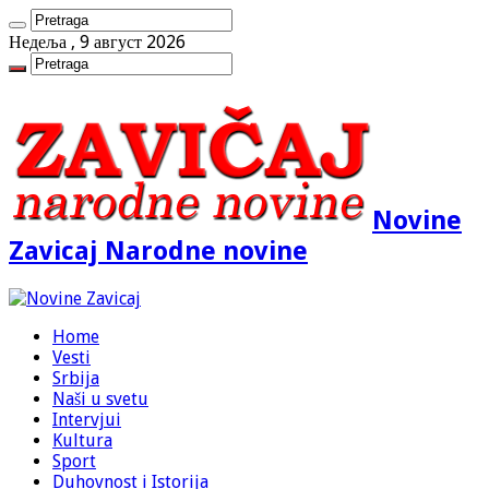
Недеља , 9 август 2026
Novine
Zavicaj Narodne novine
Home
Vesti
Srbija
Naši u svetu
Intervjui
Kultura
Sport
Duhovnost i Istorija