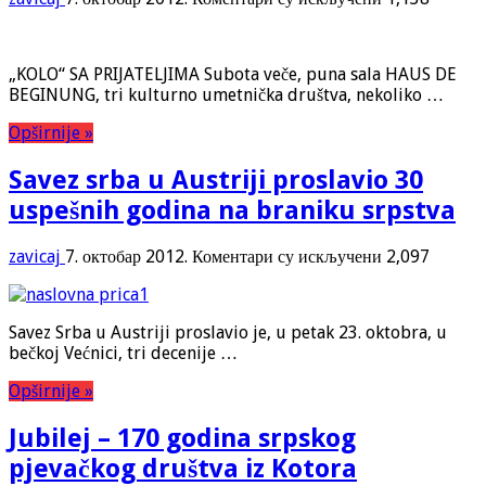
„KOLO“
sa
prijateljima
„KOLO“ SA PRIJATELJIMA Subota veče, puna sala HAUS DE
BEGINUNG, tri kulturno umetnička društva, nekoliko …
Opširnije »
Savez srba u Austriji proslavio 30
uspešnih godina na braniku srpstva
на
zavicaj
7. октобар 2012.
Коментари су искључени
2,097
Savez
srba
u
Savez Srba u Austriji proslavio je, u petak 23. oktobra, u
Austriji
bečkoj Većnici, tri decenije …
proslavio
30
Opširnije »
uspešnih
godina
Jubilej – 170 godina srpskog
na
braniku
pjevačkog društva iz Kotora
srpstva