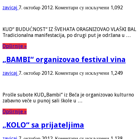
на
zavicaj
7. октобар 2012.
Коментари су искључени
1,092
KUD“
Budućnost“
iz
KUD“ BUDUĆNOST“ IZ ŠVEHATA ORAGNIZOVAO VLAŠKI BAL
švehata
Tradicionalna manifestacija, po drugi put je održana u …
oragnizovao
vlaški
Opširnije »
bal
„BAMBI“ organizovao festival vina
на
zavicaj
7. октобар 2012.
Коментари су искључени
1,249
„BAMBI“
organizovao
festival
Prošle subote KUD„Bambi“ iz Beča je organizovao kulturno
vina
zabavno veče u punoj sali škole u …
Opširnije »
„KOLO“ sa prijateljima
на
zavicaj
7. октобар 2012.
Коментари су искључени
1,138