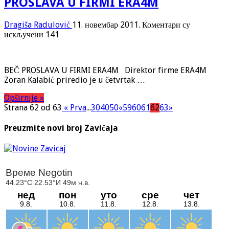
PROSLAVA U FIRMI ERA4M
Dragiša Radulović
11. новембар 2011.
Коментари су
на
искључени
141
PROSLAVA
U
FIRMI
BEČ PROSLAVA U FIRMI ERA4M Direktor firme ERA4M
ERA4M
Zoran Kalabić priredio je u četvrtak …
Opširnije »
Strana 62 od 63
« Prva
...
30
40
50
«
59
60
61
62
63
»
Preuzmite novi broj Zavičaja