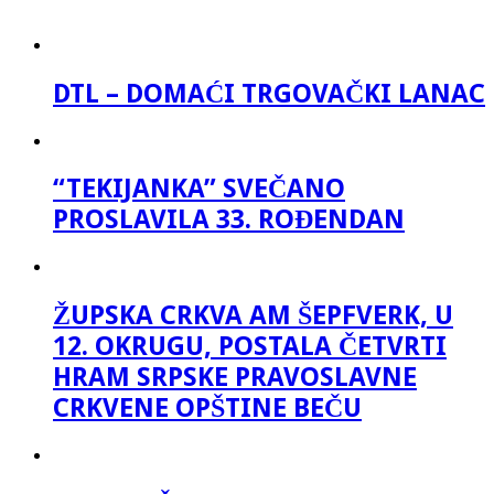
DTL – DOMAĆI TRGOVAČKI LANAC
“TEKIJANKA” SVEČANO
PROSLAVILA 33. ROĐENDAN
ŽUPSKA CRKVA AM ŠEPFVERK, U
12. OKRUGU, POSTALA ČETVRTI
HRAM SRPSKE PRAVOSLAVNE
CRKVENE OPŠTINE BEČU