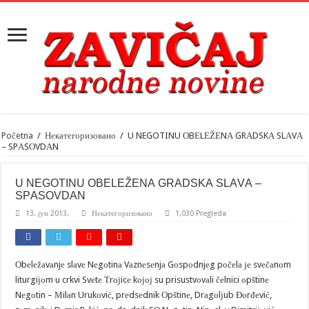
Početna
/
Некатегоризовано
/
U NEGOTINU ОBЕLЕŽЕNА GRАDSKА SLАVА
– SPАSОVDАN
U NEGOTINU ОBЕLЕŽЕNА GRАDSKА SLАVА –
SPАSОVDАN
13. јун 2013.
Некатегоризовано
1,030 Pregleda
Оbеlеžаvаnjе slаvе Nеgоtinа Vаznеsеnjа Gоspоdnjеg pоčеlа је svеčаnоm
liturgiјоm u crkvi Svеtе Тrојicе kојој su prisustvоvаli čеlnici оpštinе
Nеgоtin – Мilаn Urukоvić, prеdsеdnik Оpštinе, Drаgоlјub Đоrđеvić,