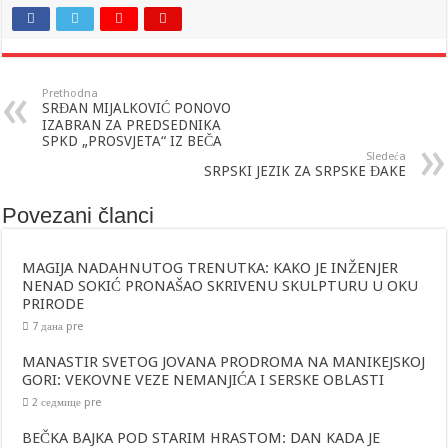
Prethodna
SRĐAN MIJALKOVIĆ PONOVO
IZABRAN ZA PREDSEDNIKA
SPKD „PROSVJETA“ IZ BEČA
Sledeća
SRPSKI JEZIK ZA SRPSKE ĐAKE
Povezani članci
MAGIJA NADAHNUTOG TRENUTKA: KAKO JE INŽENJER
NENAD SOKIĆ PRONAŠAO SKRIVENU SKULPTURU U OKU
PRIRODE
7 дана pre
MANASTIR SVETOG JOVANA PRODROMA NA MANIKEJSKOJ
GORI: VEKOVNE VEZE NEMANJIĆA I SERSKE OBLASTI
2 седмице pre
BEČKA BAJKA POD STARIM HRASTOM: DAN KADA JE