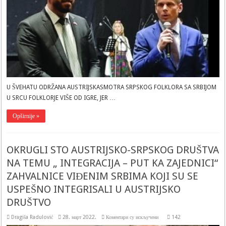
ČUVA
IDENTITET
SRPSKOG
NARODA
U ŠVEHATU ODRŽANA AUSTRIJSKASMOTRA SRPSKOG FOLKLORA SA SRBIJOM
U SRCU FOLKLORJE VIŠE OD IGRE, JER …
Opširnije »
OKRUGLI STO AUSTRIJSKO-SRPSKOG DRUŠTVA
NA TEMU „ INTEGRACIJA – PUT KA ZAJEDNICI“
ZAHVALNICE VIĐENIM SRBIMA KOJI SU SE
USPEŠNO INTEGRISALI U AUSTRIJSKO
DRUŠTVO
на
Dragiša Radulović
28. март 2022.
Коментари су искључени
142
OKRUGLI