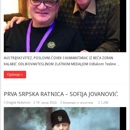
AUSTRIJSKI VITEZ, POSLOVNI ČOVEK I HUMANITARAC IZ BEČA ZORAN
KALABIĆ ODLIKOVANTESLINOM ZLATNOM MEDALJOM Odlukom Tesline …
Opširnije »
PRVA SRPSKA RATNICA – SOFIJA JOVANOVIĆ
на
Dragiša Radulović
19. јануар 2022.
Коментари су искључени
1,260
PRVA
SRPSKA
RATNICA
–
SOFIJA
JOVANOVIĆ