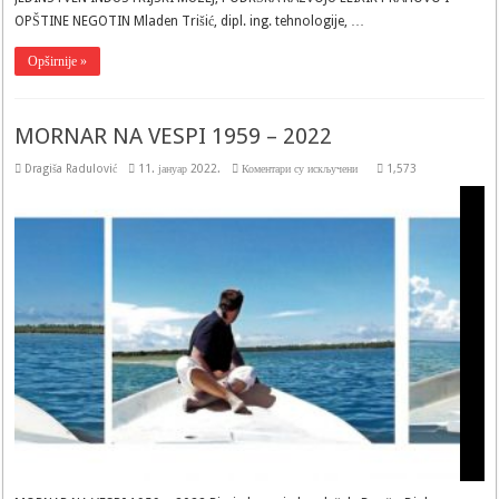
PODRŠKA
OPŠTINE NEGOTIN Mladen Trišić, dipl. ing. tehnologije, …
RAZVOJU
ELIXIR
PRAHOVO
Opširnije »
I
OPŠTINE
NEGOTIN
MORNAR NA VESPI 1959 – 2022
на
Dragiša Radulović
11. јануар 2022.
Коментари су искључени
1,573
MORNAR
NA
VESPI
1959
–
2022