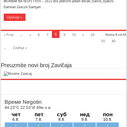
MORNAR NA VESPI 1959 – 2022 Bio jednom jedan dečak, Danče, Djakov
Damian Giacov Damjan …
Opširnije »
8
« Prva
...
«
6
7
9
10
»
20
Strana 8 od 63
30
40
...
Zadnja »
Preuzmite novi broj Zavičaja