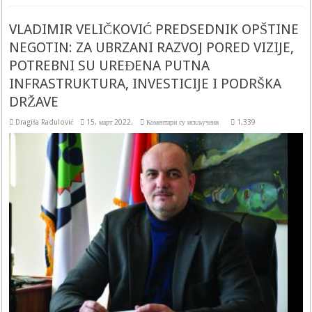
VLADIMIR VELIČKOVIĆ PREDSEDNIK OPŠTINE
NEGOTIN: ZA UBRZANI RAZVOJ PORED VIZIJE,
POTREBNI SU UREĐENA PUTNA
INFRASTRUKTURA, INVESTICIJE I PODRŠKA
DRŽAVE
на
Dragiša Radulović
15. март 2022.
Коментари су искључени
1,339
VLADIMIR
VELIČKOVIĆ
PREDSEDNIK
OPŠTINE
NEGOTIN:
ZA
UBRZANI
RAZVOJ
PORED
VIZIJE,
POTREBNI
SU
UREĐENA
PUTNA
INFRASTRUKTURA,
INVESTICIJE
I
PODRŠKA
DRŽAVE