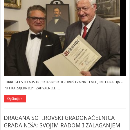
STO
AUSTRIJSKO-
SRPSKOG
DRUŠTVA
NA
TEMU
„
INTEGRACIJA
–
PUT
KA
ZAJEDNICI“
ZAHVALNICE
VIĐENIM
SRBIMA
KOJI
SU
SE
USPEŠNO
INTEGRISALI
U
AUSTRIJSKO
DRUŠTVO
OKRUGLI STO AUSTRIJSKO-SRPSKOG DRUŠTVA NA TEMU „ INTEGRACIJA –
PUT KA ZAJEDNICI“ ZAHVALNICE …
Opširnije »
DRAGANA SOTIROVSKI GRADONAČELNICA
GRADA NIŠA: SVOJIM RADOM I ZALAGANJEM