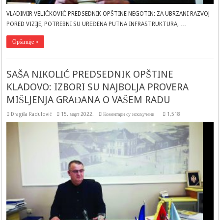
VLADIMIR VELIČKOVIĆ PREDSEDNIK OPŠTINE NEGOTIN: ZA UBRZANI RAZVOJ
PORED VIZIJE, POTREBNI SU UREĐENA PUTNA INFRASTRUKTURA, …
Opširnije »
SAŠA NIKOLIĆ PREDSEDNIK OPŠTINE
KLADOVO: IZBORI SU NAJBOLJA PROVERA
MIŠLJENJA GRAĐANA O VAŠEM RADU
на
Dragiša Radulović
15. март 2022.
Коментари су искључени
1,518
SAŠA
NIKOLIĆ
PREDSEDNIK
OPŠTINE
KLADOVO:
IZBORI
SU
NAJBOLJA
PROVERA
MIŠLJENJA
GRAĐANA
O
VAŠEM
RADU