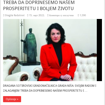
TREBA DA DOPRINESEMO NAŠEM
PROSPERITETU I BOLJEM ŽIVOTU
на
Dragiša Radulović
15. март 2022.
Коментари су искључени
1,590
DRAGANA
SOTIROVSKI
GRADONAČELNICA
GRADA
NIŠA:
SVOJIM
RADOM
I
ZALAGANJEM
TREBA
DA
DOPRINESEMO
NAŠEM
PROSPERITETU
I
BOLJEM
ŽIVOTU
DRAGANA SOTIROVSKI GRADONAČELNICA GRADA NIŠA: SVOJIM RADOM I
ZALAGANJEM TREBA DA DOPRINESEMO NAŠEM PROSPERITETU I …
Opširnije »