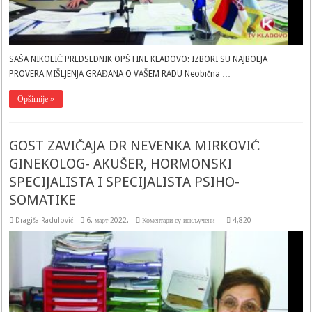
SAŠA NIKOLIĆ PREDSEDNIK OPŠTINE KLADOVO: IZBORI SU NAJBOLJA
PROVERA MIŠLJENJA GRAĐANA O VAŠEM RADU Neobična …
Opširnije »
GOST ZAVIČAJA DR NEVENKA MIRKOVIĆ
GINEKOLOG- AKUŠER, HORMONSKI
SPECIJALISTA I SPECIJALISTA PSIHO-
SOMATIKE
на
Dragiša Radulović
6. март 2022.
Коментари су искључени
4,820
GOST
ZAVIČAJA
DR
NEVENKA
MIRKOVIĆ
GINEKOLOG-
AKUŠER,
HORMONSKI
SPECIJALISTA
I
SPECIJALISTA