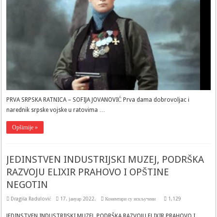
PRVA SRPSKA RATNICA – SOFIJA JOVANOVIĆ Prva dama dobrovoljac i
narednik srpske vojske u ratovima …
Opširnije »
JEDINSTVEN INDUSTRIJSKI MUZEJ, PODRŠKA
RAZVOJU ELIXIR PRAHOVO I OPŠTINE
NEGOTIN
на
Dragiša Radulović
17. јануар 2022.
Коментари су искључени
1,129
JEDINSTVEN
INDUSTRIJSKI
JEDINSTVEN INDUSTRIJSKI MUZEJ, PODRŠKA RAZVOJU ELIXIR PRAHOVO I
MUZEJ,