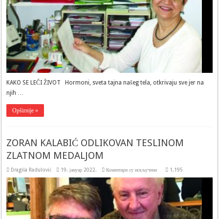
PSIHO-
SOMATIKE
KAKO SE LEČI ŽIVOT Hormoni, sveta tajna našeg tela, otkrivaju sve jer na
njih …
Opširnije »
ZORAN KALABIĆ ODLIKOVAN TESLINOM
ZLATNOM MEDALJOM
на
Dragiša Radulović
19. јануар 2022.
Коментари су искључени
1,195
ZORAN
KALABIĆ
ODLIKOVAN
TESLINOM
ZLATNOM
MEDALJOM