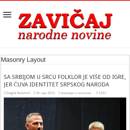
Masonry Layout
SA SRBIJOM U SRCU FOLKLOR JE VIŠE OD IGRE,
JER ČUVA IDENTITET SRPSKOG NARODA
на
Dragiša Radulović
29. март 2022.
Коментари су искључени
3,051
SA
SRBIJOM
U
SRCU
FOLKLOR
JE
VIŠE
OD
IGRE,
JER