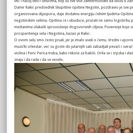
već i našoj deci i unucima, koji su sve više zainteresovani da dođu u za
Damir Rakić predsednik Skupštine opštine Negotin, pozdravio je sve pri
organizovana dijaspora, daje dodatnu energiju čelnim ljudima Opštine, d
negotinskim selima. Opština će i ubuduće, pružati ne samo logističku 
meštanima olakašli sprovođenje dogovorenih ciljeva. Poverenje koje su st
prosperitenija sela i Negotina, kazao je Rakić.
O ovom selu smo često pisali, jer je imalo uvek o čemu. Vredni i uporni 
muzički orkestar, već su goste do jutarnjih sati zabavljali pevači i svir
violina i Perić Perica truba, kako rekoše za bakšiš. Orila se i srpska i vl
znaju i da rade i da se vesele.