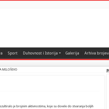
ra
Sport
Duhovnost i Istorija
Galerija
Arhiva brojev
LA MILOŠEVO
P
ultiralo je brojnim aktivnostima, koje su dovele do stvaranja boljih