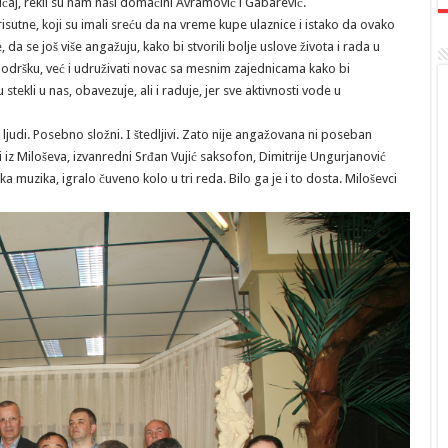
vičaj, rekli su nam naši domaćini Avramović i Gabarević.
sutne, koji su imali sreću da na vreme kupe ulaznice i istako da ovako
a se još više angažuju, kako bi stvorili bolje uslove života i rada u
podršku, već i udruživati novac sa mesnim zajednicama kako bi
ekli u nas, obavezuje, ali i raduje, jer sve aktivnosti vode u
ljudi. Posebno složni. I štedljivi. Zato nije angažovana ni poseban
ači iz Miloševa, izvanredni Srđan Vujić saksofon, Dimitrije Ungurjanović
aška muzika, igralo čuveno kolo u tri reda. Bilo ga je i to dosta. Miloševci