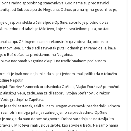
oro polovina radno sposobnog stanovništva. Godinama su predstavnici
zavičaj, od Subotice pa do Negotina. Odnos prema njima govorili su je,
je dijaspora stekla u čelne ljude Opštine, stvorilo je plodno tlo za
kim. Jedno od takvih je Miloševo, koje će završetkom puta, postati
kanalizaciju. Očekujemo zatim, rekonstrukciju vodovoda, odnosno
 stanovništva. Onda sledi završetak puta i odmah planiramo dalje, kaže
je u Beč došao sa predstavnicima Negotina.
a Miloševa nadomak Negotina okupili na tradicionalnom prolećnom
re, ali je ipak ono najbitnije da su još jednom imali priliku da o tekućim
pštine Negotin.
goljub Đorđević zamenik predsednika Opštine, Vlajko Đorđević pomoćnik
opštinskog Veća, zadužena za dijasporu, Stojan Stefanović direktor
„Vodogradnje“ iz Zaječara.
an je radni sastanak, rekli su nam Dragan Avramović predsednik Odbora
 razmotrili mnoga pitanja i zahvaljujemo se predsedniku Opštine
a je mogla da nam da sve odgovore. Dobra saradnja se nastavlja i to
ravka u Miloševu imali uslove živote, kao i ovde u Beču. Ne samo nama