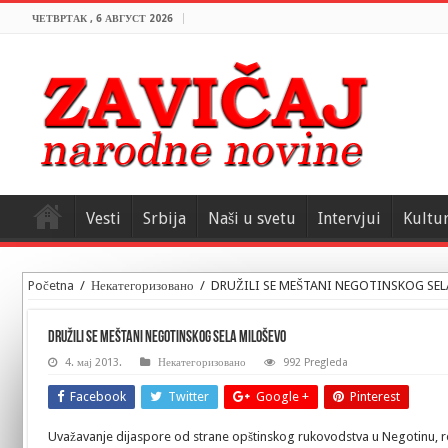
ЧЕТВРТАК , 6 АВГУСТ 2026
Vesti
Srbija
Naši u svetu
Intervjui
Kultu
Početna
/
Некатегоризовано
/
DRUŽILI SE MEŠTANI NEGOTINSKOG SE
DRUŽILI SE MEŠTANI NEGOTINSKOG SELA MILOŠEVO
4. мај 2013.
Некатегоризовано
992 Pregleda
Facebook
Twitter
Google +
Pinterest
Uvažavanje dijaspore od strane opštinskog rukovodstva u Negotinu, rez