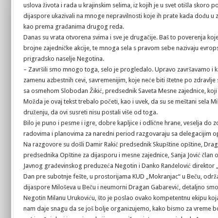
uslova života i rada u krajinskim selima, iz kojih je u svet otišla sk
dijaspore ukazivali na mnoge nepravilnosti koje ih prate kada dođu u 
kao prema građanima drugog reda.
Danas su vrata otvorena svima i sve je drugačije. Baš to poverenja koje 
brojne zajedničke akcije, te mnoga sela s pravom sebe nazivaju evrops
prigradsko naselje Negotina.
– Završili smo mnogo toga, selo je progledalo. Upravo završavamo i 
zamenu azbestnih cevi, savremenijim, koje neće biti štetne po zdravlje
sa osmehom Slobodan Žikić, predsednik Saveta Mesne zajednice, koji 
Možda je ovaj tekst trebalo početi, kao i uvek, da su se meštani sel
druženju, da ovi susreti nisu postali više od toga.
Bilo je puno i pesme i igre, dobre kapljice i odlične hrane, veselja do zo
radovima i planovima za naredni period razgovaraju sa delegacijim o
Na razgovore su došli Damir Rakić predsednik Skupštine opštine, Dra
predsednika Opštine za dijasporu i mesne zajednice, Sanja Jović član 
Javnog građevinskog preduzeća Negotin i Danko Ranđelović direktor 
Dan pre subotnje fešte, u prostorijama KUD „Mokranjac“ u Beču, održ
dijaspore Miloševa u Beču i neumorni Dragan Gabarević, detaljno smo
Negotin Milanu Urukoviću, što je poslao ovako kompetentnu ekipu koj
nam daje snagu da se još bolje organizujemo, kako bismo za vreme bo