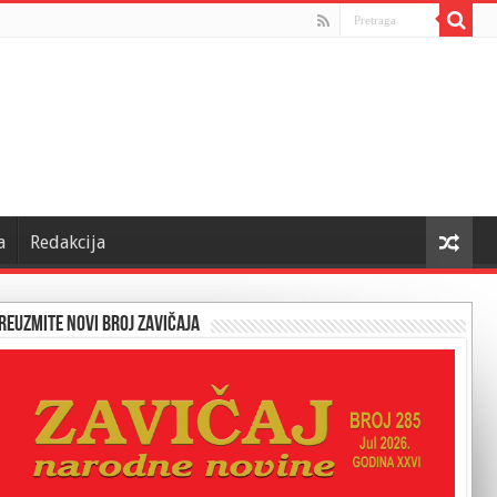
a
Redakcija
reuzmite novi broj Zavičaja