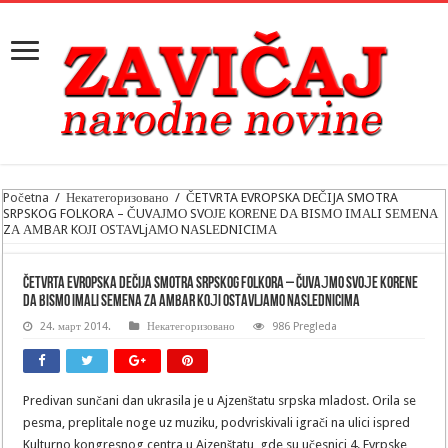
Početna
/
Некатегоризовано
/
ČETVRTA EVROPSKA DEČIJA SMOTRA
SRPSKOG FOLKORA – ČUVАЈМО SVОЈЕ KОRЕNЕ DА BISМО IМАLI SЕМЕNА
ZА АМBАR KОЈI ОSТАVLjАМО NАSLЕDNICIМА
ČETVRTA EVROPSKA DEČIJA SMOTRA SRPSKOG FOLKORA – ČUVАЈМО SVОЈЕ KОRЕNЕ
DА BISМО IМАLI SЕМЕNА ZА АМBАR KОЈI ОSТАVLjАМО NАSLЕDNICIМА
24. март 2014.
Некатегоризовано
986 Pregleda
Predivan sunčani dan ukrasila je u Ajzenštatu srpska mladost. Orila se
pesma, preplitale noge uz muziku, podvriskivali igrači na ulici ispred
Kulturno kongresnog centra u Ajzenštatu, gde su učesnici 4. Evrpske