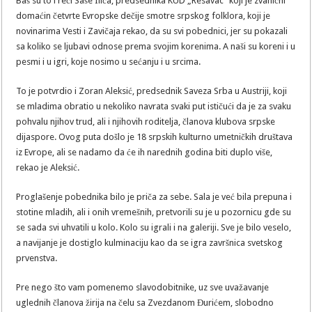
Baš su to i reči Saše Ilića, predsednika KUD „Resavac“ koji je zvanični
domaćin četvrte Evropske dečije smotre srpskog folklora, koji je
novinarima Vesti i Zavičaja rekao, da su svi pobednici, jer su pokazali
sa koliko se ljubavi odnose prema svojim korenima. A naši su koreni i u
pesmi i u igri, koje nosimo u sećanju i u srcima.
To je potvrdio i Zoran Aleksić, predsednik Saveza Srba u Austriji, koji
se mladima obratio u nekoliko navrata svaki put ističući da je za svaku
pohvalu njihov trud, ali i njihovih roditelja, članova klubova srpske
dijaspore. Ovog puta došlo je 18 srpskih kulturno umetničkih društava
iz Evrope, ali se nadamo da će ih narednih godina biti duplo više,
rekao je Aleksić.
Proglašenje pobednika bilo je priča za sebe. Sala je već bila prepuna i
stotine mladih, ali i onih vremešnih, pretvorili su je u pozornicu gde su
se sada svi uhvatili u kolo. Kolo su igrali i na galeriji. Sve je bilo veselo,
a navijanje je dostiglo kulminaciju kao da se igra završnica svetskog
prvenstva.
Pre nego što vam pomenemo slavodobitnike, uz sve uvažavanje
uglednih članova žirija na čelu sa Zvezdanom Đurićem, slobodno