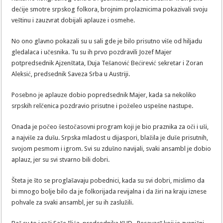
dećije smotre srpskog folkora, brojnim prolaznicima pokazivali svoju
veštinu i zauzvrat dobijali aplauze i osmehe.
No ono glavno pokazali su u sali gde je bilo prisutno više od hiljadu
gledalaca i učesnika. Tu su ih prvo pozdravili Jozef Majer
potpredsednik Ajzenštata, Đuja Tešanović Bećirević sekretar i Zoran
Aleksić, predsednik Saveza Srba u Austriji.
Posebno je aplauze dobio popredsednik Majer, kada sa nekoliko
srpskih relčenica pozdravio prisutne i poželeo uspešne nastupe.
Onada je počeo šestočasovni program koji je bio praznika za oči i uši,
a najviše za dušu. Srpska mladost u dijaspori, blažila je duše prisutnih,
svojom pesmom i igrom. Svi su zdušno navijali, svaki ansambl je dobio
aplauz, jer su svi stvarno bili dobri.
Šteta je što se proglašavaju pobednici, kada su svi dobri, mislimo da
bi mnogo bolje bilo da je folkorijada revijalna i da žiri na kraju iznese
pohvale za svaki ansambl, jer su ih zaslužili.