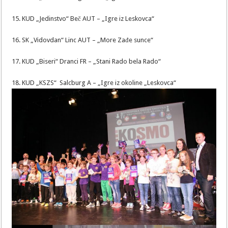
15. KUD „Jedinstvo“ Beč AUT – „Igre iz Leskovca“
16. SK „Vidovdan“ Linc AUT – „More Zađe sunce“
17. KUD „Biseri“ Dranci FR – „Stani Rado bela Rado“
18. KUD „KSZS“ Salcburg A – „Igre iz okoline „Leskovca“