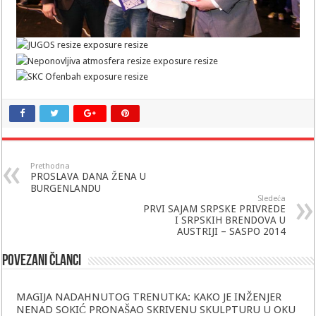
Prethodna
PROSLAVA DANA ŽENA U
BURGENLANDU
Sledeća
PRVI SAJAM SRPSKE PRIVREDE
I SRPSKIH BRENDOVA U
AUSTRIJI – SASPO 2014
Povezani članci
MAGIJA NADAHNUTOG TRENUTKA: KAKO JE INŽENJER
NENAD SOKIĆ PRONAŠAO SKRIVENU SKULPTURU U OKU