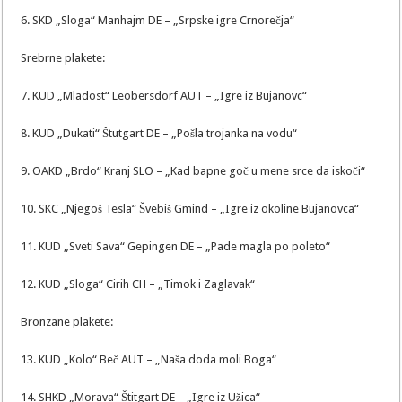
6. SKD „Sloga“ Manhajm DE – „Srpske igre Crnorečja“
Srebrne plakete:
7. KUD „Mladost“ Leobersdorf AUT – „Igre iz Bujanovc“
8. KUD „Dukati“ Štutgart DE – „Pošla trojanka na vodu“
9. OAKD „Brdo“ Kranj SLO – „Kad bapne goč u mene srce da iskoči“
10. SKC „Njegoš Tesla“ Švebiš Gmind – „Igre iz okoline Bujanovca“
11. KUD „Sveti Sava“ Gepingen DE – „Pade magla po poleto“
12. KUD „Sloga“ Cirih CH – „Timok i Zaglavak“
Bronzane plakete:
13. KUD „Kolo“ Beč AUT – „Naša doda moli Boga“
14. SHKD „Morava“ Štitgart DE – „Igre iz Užica“