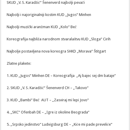
SKUD „V. S. Karadžić“ Šenenverd najbolji pevači
Najbolji i najoriginalniji kostim KUD „Jugos“ Minhen
Najbolji muzički aranžman KUD „Kolo“ Beč
Koreografija najbliža narodnom stvaralaštvu KUD „Sloga“ Cirih
Najbolje postavljena nova koreogra SHKD „Morava“ Štitgart
Zlatne plakete:
1. KUD „Jugos“ Minhen DE – Koreografija „Aj bajec sej dm bataje“
2. SKUD „V. S. Karadžić“ Šenenverd CH – „Takovo“
3. KUD „Bambi“ Beč AUT – „Zasviraj mi lepi Jovo“
4. „SKC“ Ofenbah DE – „Igre iz okoline Beograda“
5. „Srpsko jedinstvo“ Ludvigsburg DE – „Kiće mi pade preveliće“