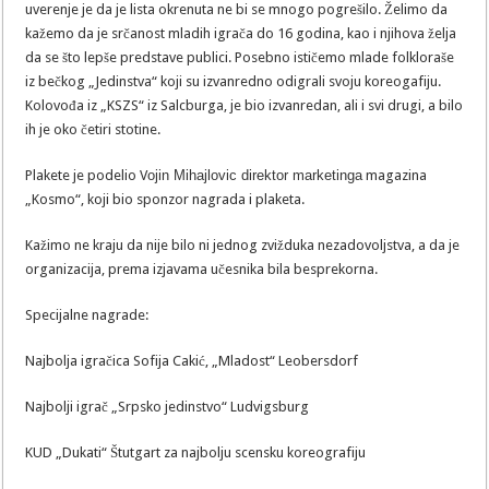
uverenje je da je lista okrenuta ne bi se mnogo pogrešilo. Želimo da
kažemo da je srčanost mladih igrača do 16 godina, kao i njihova želja
da se što lepše predstave publici. Posebno ističemo mlade folkloraše
iz bečkog „Jedinstva“ koji su izvanredno odigrali svoju koreogafiju.
Kolovođa iz „KSZS“ iz Salcburga, je bio izvanredan, ali i svi drugi, a bilo
ih je oko četiri stotine.
Plakete je podelio V
ojin Mihajlovic direktor marketinga
magazina
„Kosmo“, koji bio sponzor nagrada i plaketa.
Kažimo ne kraju da nije bilo ni jednog zvižduka nezadovoljstva, a da je
organizacija, prema izjavama učesnika bila besprekorna.
Specijalne nagrade:
Najbolja igračica Sofija Cakić, „Mladost“ Leobersdorf
Najbolji igrač „Srpsko jedinstvo“ Ludvigsburg
KUD „Dukati“ Štutgart za najbolju scensku koreografiju