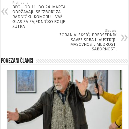
Prethodna
BEČ – OD 11. DO 24. MARTA
ODRŽAVAJU SE IZBORI ZA
RADNIČKU KOMORU – VAŠ
GLAS ZA ZAJEDNIČKO BOLJE
SUTRA
Sledeća
ZORAN ALEKSIĆ, PREDSEDNIK
SAVEZ SRBA U AUSTRIJI:
MASOVNOST, MUDROST,
SABORNOST!
Povezani članci