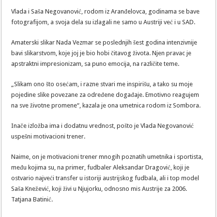
Vlada i Saša Negovanović, rodom iz Aranđelovca, godinama se bave
fotografijom, a svoja dela su izlagali ne samo u Austriji već i u SAD.
Amaterski slikar Nada Vezmar se poslednjih šest godina intenzivnije
bavi slikarstvom, koje joj je bio hobi čitavog života. Njen pravac je
apstraktni impresionizam, sa puno emocija, na različite teme.
„Slikam ono što osećam, i razne stvari me inspirišu, a tako su moje
pojedine slike povezane za određene događaje. Emotivno reagujem
na sve životne promene“, kazala je ona umetnica rodom iz Sombora.
Inače izložba ima i dodatnu vrednost, pošto je Vlada Negovanović
uspešni motivacioni trener.
Naime, on je motivacioni trener mnogih poznatih umetnika i sportista,
među kojima su, na primer, fudbaler Aleksandar Dragović, koji je
ostvario najveći transfer u istoriji austrijskog fudbala, ali i top model
Saša Knežević, koji živi u Njujorku, odnosno mis Austrije za 2006.
Tatjana Batinić.