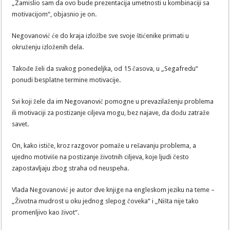
„Zamislio sam da ovo bude prezentacija umetnosti u kombinaciji sa
motivacijom“, objasnio je on.
Negovanović će do kraja izložbe sve svoje štićenike primati u
okruženju izloženih dela.
Takođe želi da svakog ponedeljka, od 15 časova, u „Segafredu“
ponudi besplatne termine motivacije.
Svi koji žele da im Negovanović pomogne u prevazilaženju problema
ili motivaciji za postizanje ciljeva mogu, bez najave, da dođu zatraže
savet.
On, kako ističe, kroz razgovor pomaže u rešavanju problema, a
ujedno motiviše na postizanje životnih ciljeva, koje ljudi često
zapostavljaju zbog straha od neuspeha.
Vlada Negovanović je autor dve knjige na engleskom jeziku na teme –
„Životna mudrost u oku jednog slepog čoveka“ i „Ništa nije tako
promenljivo kao život“.