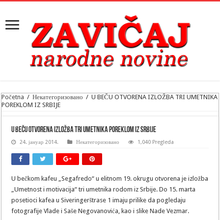
Početna
/
Некатегоризовано
/
U BEČU OTVORENA IZLOŽBA TRI UMETNIKA
POREKLOM IZ SRBIJE
U BEČU OTVORENA IZLOŽBA TRI UMETNIKA POREKLOM IZ SRBIJE
24. јануар 2014.
Некатегоризовано
1,040 Pregleda
U bečkom kafeu „Segafredo“ u elitnom 19. okrugu otvorena je izložba
„Umetnost i motivacija“ tri umetnika rodom iz Srbije. Do 15. marta
posetioci kafea u Siveringerštrase 1 imaju prilike da pogledaju
fotografije Vlade i Saše Negovanovića, kao i slike Nade Vezmar.