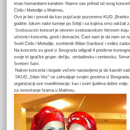
imao humanitarni karakter. Naime sav prihod od ovog koncer
Ćirilo i Metodije u Malmeu.
Ovo je bio i povod da
kao pojačanje
pozovemo KUD „Branko Cve
godine. tokom naše turneje po Srbiji i sa kojima smo održali 
Svetosavski
koncert je otvoren svetosavskom himnom koju 
učesnici koncerta, gosti i domaćini. Čast nam je da nam se n
Sveti Ćirilo i Metodije, sveštenik Milan Gardović i veliko zadov
Na koncertu su gosti
iz Beograda
odigrali 4 predivne koreogra
svoje tri igračke grupe: dečiju, omladinsku i seniorsku. Simo
Svetom Savi.
Nakon koncerta i bogate večere nastavljeno je do kasnih sat
SKUD „Sitan Vez“ se zahvaljuje svojim gostima iz Beograda, 
organizaciji ove manifestacije
,
kao
i svim ljudima dobre volje,
za renoviranje hrama u Malmeu.