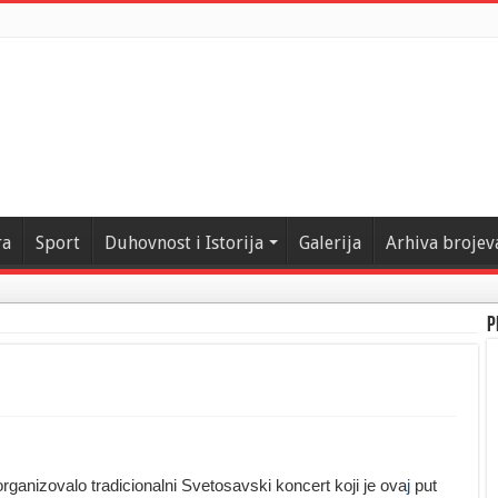
ra
Sport
Duhovnost i Istorija
Galerija
Arhiva brojev
P
anizovalo tradicionalni Svetosavski koncert koji je ova
j
put