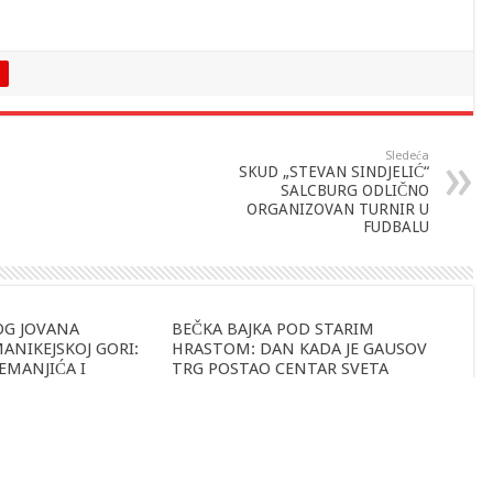
Sledeća
SKUD „STEVAN SINDJELIĆ“
SALCBURG ODLIČNO
ORGANIZOVAN TURNIR U
FUDBALU
OG JOVANA
BEČKA BAJKA POD STARIM
NIKEJSKOJ GORI:
HRASTOM: DAN KADA JE GAUSOV
EMANJIĆA I
TRG POSTAO CENTAR SVETA
29. јун 2026.