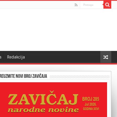
a
Redakcija
reuzmite novi broj Zavičaja