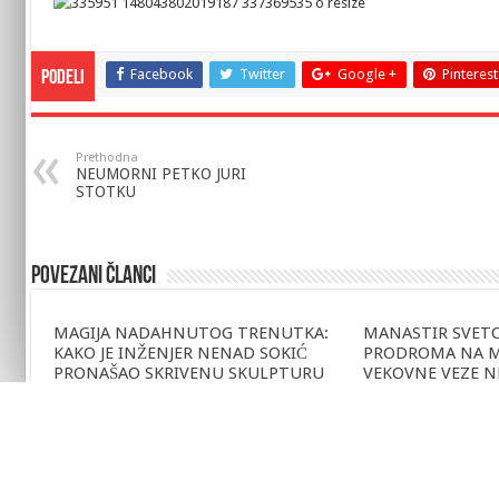
Facebook
Twitter
Google +
Pinterest
Podeli
Prethodna
NEUMORNI PETKO JURI
STOTKU
Povezani članci
MAGIJA NADAHNUTOG TRENUTKA:
MANASTIR SVET
KAKO JE INŽENJER NENAD SOKIĆ
PRODROMA NA MA
PRONAŠAO SKRIVENU SKULPTURU
VEKOVNE VEZE N
U OKU PRIRODE
SERSKE OBLASTI
6 дана pre
2 седмице pre