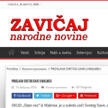
СУБОТА , 8 АВГУСТ 2026
Vesti
Srbija
Naši u svetu
Intervjui
Kultu
Početna
/
Некатегоризовано
/
PROSLAVA SVETOG SAVE U MALMEU
PROSLAVA SVETOG SAVE U MALMEU
15. фебруар 2013.
Некатегоризовано
937 Pregleda
Facebook
Twitter
Google +
Pinterest
SKUD „Sitan vez“ iz Malmea je u subotu uoči Svetog Save, org