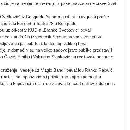
ta
bio je
namenjen renoviranju Srpske pravoslavne crkve Sveti
tković“ iz Beograda čiji smo gosti bili u avgustu prošle
zajednički koncert u Teatru 78 u Beogradu.
su uz orkestar KUD-a „Branko Cvetković“ pevali
a sceni pridružio i svestenik Srpske pravoslavne crkve
oljstvo da je i publika bila deo tog velikog hora.
fije, a domaćini su na veliko zadovoljstvo publike predstavili
na Čović, Emilija i Valentina Stanković su recitovale pesme o
i druženje i veselje uz Magic Band i pevačicu Ranku Rajović.
roditeljima
,
sponzorima
i
prijateljima
koji su pomogli u
 koji su kupovinom ulaznice za ovaj koncert dali svoj doprinos