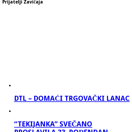
Prijatelji Zavičaja
DTL – DOMAĆI TRGOVAČKI LANAC
“TEKIJANKA” SVEČANO