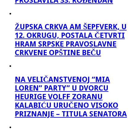
PROSLAVILA 33. ROĐENDAN
ŽUPSKA CRKVA AM ŠEPFVERK, U
12. OKRUGU, POSTALA ČETVRTI
HRAM SRPSKE PRAVOSLAVNE
CRKVENE OPŠTINE BEČU
NA VELIČANSTVENOJ “MIA
LOREN” PARTY” U DVORCU
HEURIGE VOLFF ZORANU
KALABIĆU URUČENO VISOKO
PRIZNANJE – TITULA SENATORA