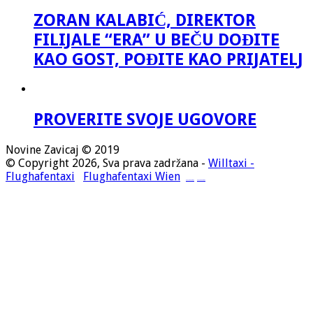
ZORAN KALABIĆ, DIREKTOR
FILIJALE “ERA” U BEČU DOĐITE
KAO GOST, POĐITE KAO PRIJATELJ
PROVERITE SVOJE UGOVORE
Novine Zavicaj © 2019
© Copyright 2026, Sva prava zadržana -
Willtaxi -
Flughafentaxi
Flughafentaxi Wien
Flughafentaxi Wien
Flughafentaxi Wien