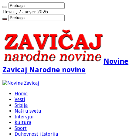
Петак , 7 август 2026
Novine
Zavicaj Narodne novine
Home
Vesti
Srbija
Naši u svetu
Intervjui
Kultura
Sport
Duhovnost i Istorija