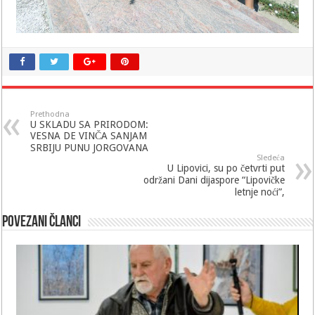
Prethodna
U SKLADU SA PRIRODOM:
VESNA DE VINČA SANJAM
SRBIJU PUNU JORGOVANA
Sledeća
U Lipovici, su po četvrti put
održani Dani dijaspore “Lipovičke
letnje noći”,
Povezani članci