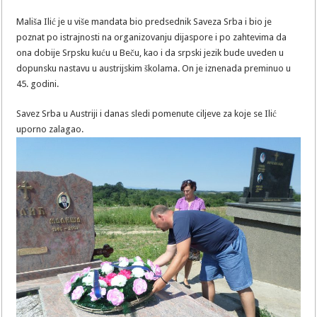
Mališa Ilić je u više mandata bio predsednik Saveza Srba i bio je
poznat po istrajnosti na organizovanju dijaspore i po zahtevima da
ona dobije Srpsku kuću u Beču, kao i da srpski jezik bude uveden u
dopunsku nastavu u austrijskim školama. On je iznenada preminuo u
45. godini.
Savez Srba u Austriji i danas sledi pomenute ciljeve za koje se Ilić
uporno zalagao.