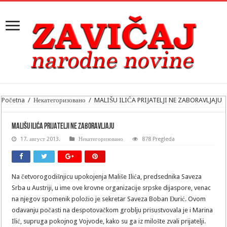
Početna
/
Некатегоризовано
/
MALIŠU ILIĆA PRIJATELJI NE ZABORAVLJAJU
MALIŠU ILIĆA PRIJATELJI NE ZABORAVLJAJU
17. август 2013.
Некатегоризовано
878 Pregleda
Na četvorogodišnjicu upokojenja Mališe Ilića, predsednika Saveza
Srba u Austriji, u ime ove krovne organizacije srpske dijaspore, venac
na njegov spomenik položio je sekretar Saveza Boban Đurić. Ovom
odavanju počasti na despotovačkom groblju prisustvovala je i Marina
Ilić, supruga pokojnog Vojvode, kako su ga iz milošte zvali prijatelji.