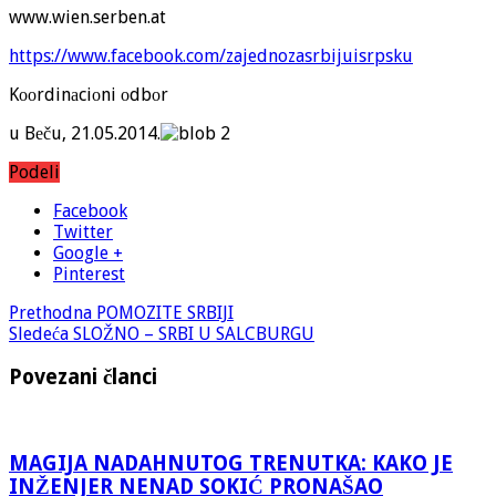
www.wien.serben.at
https://www.facebook.com/zajednozasrbijuisrpsku
Kооrdinаciоni оdbоr
u Bеču, 21.05.2014.
Podeli
Facebook
Twitter
Google +
Pinterest
Prethodna
POMOZITE SRBIJI
Sledeća
SLOŽNO – SRBI U SALCBURGU
Povezani članci
MAGIJA NADAHNUTOG TRENUTKA: KAKO JE
INŽENJER NENAD SOKIĆ PRONAŠAO