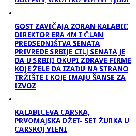
DUG PUT, UKOLIKO VOLITE LJUDE
GOST ZAVIČAJA ZORAN KALABIĆ
DIREKTOR ERA 4M I ČLAN
PREDSEDNIŠTVA SENATA
PRIVREDE SRBIJE CILJ SENATA JE
DA U SRBIJI OKUPI ZDRAVE FIRME
KOJE ŽELE DA IZAĐU NA STRANO
TRŽIŠTE I KOJE IMAJU ŠANSE ZA
IZVOZ
KALABIĆEVA CARSKA,
PRVOMAJSKA DŽET- SET ŽURKA U
CARSKOJ VIENI