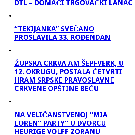
DTL – DOMAĆI TRGOVAČKI LANAC
“TEKIJANKA” SVEČANO
PROSLAVILA 33. ROĐENDAN
ŽUPSKA CRKVA AM ŠEPFVERK, U
12. OKRUGU, POSTALA ČETVRTI
HRAM SRPSKE PRAVOSLAVNE
CRKVENE OPŠTINE BEČU
NA VELIČANSTVENOJ “MIA
LOREN” PARTY” U DVORCU
HEURIGE VOLFF ZORANU