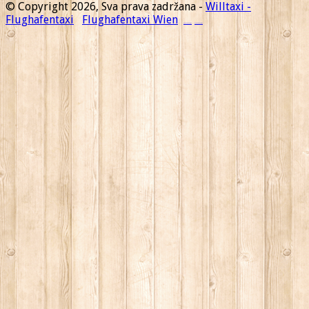
© Copyright 2026, Sva prava zadržana -
Willtaxi -
Flughafentaxi
Flughafentaxi Wien
Flughafentaxi Wien
Flughafentaxi Wien