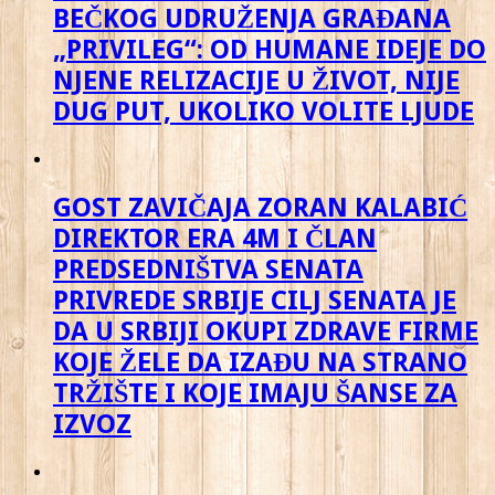
BEČKOG UDRUŽENJA GRAĐANA
„PRIVILEG“: OD HUMANE IDEJE DO
NJENE RELIZACIJE U ŽIVOT, NIJE
DUG PUT, UKOLIKO VOLITE LJUDE
GOST ZAVIČAJA ZORAN KALABIĆ
DIREKTOR ERA 4M I ČLAN
PREDSEDNIŠTVA SENATA
PRIVREDE SRBIJE CILJ SENATA JE
DA U SRBIJI OKUPI ZDRAVE FIRME
KOJE ŽELE DA IZAĐU NA STRANO
TRŽIŠTE I KOJE IMAJU ŠANSE ZA
IZVOZ