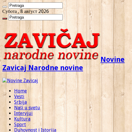
Субота , 8 август 2026
Novine
Zavicaj Narodne novine
Home
Vesti
Srbija
Naši u svetu
Intervjui
Kultura
Sport
Duhovnost i Istorija