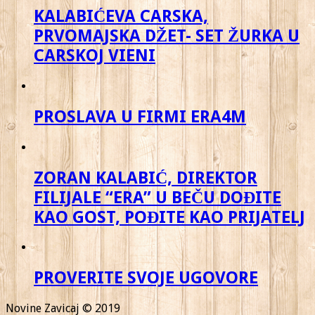
KALABIĆEVA CARSKA,
PRVOMAJSKA DŽET- SET ŽURKA U
CARSKOJ VIENI
PROSLAVA U FIRMI ERA4M
ZORAN KALABIĆ, DIREKTOR
FILIJALE “ERA” U BEČU DOĐITE
KAO GOST, POĐITE KAO PRIJATELJ
PROVERITE SVOJE UGOVORE
Novine Zavicaj © 2019