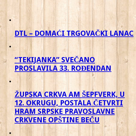
DTL – DOMAĆI TRGOVAČKI LANAC
“TEKIJANKA” SVEČANO
PROSLAVILA 33. ROĐENDAN
ŽUPSKA CRKVA AM ŠEPFVERK, U
12. OKRUGU, POSTALA ČETVRTI
HRAM SRPSKE PRAVOSLAVNE
CRKVENE OPŠTINE BEČU