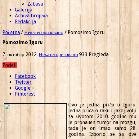
Zabava
Galerija
Arhiva brojeva
Redakcija
Početna
/
Некатегоризовано
/
Pomozimo Igoru
Pomozimo Igoru
7. октобар 2012.
Некатегоризовано
933 Pregleda
Podeli
Facebook
Twitter
Google +
Pinterest
Ovo je jedna priča o Igoru.
Jedna priča o raku i jakoj volji
za životom. 2010. godine mu
je pronađen tumor na mozgu,
tada je on imao samo 28.
godina. Izborio se sa dve