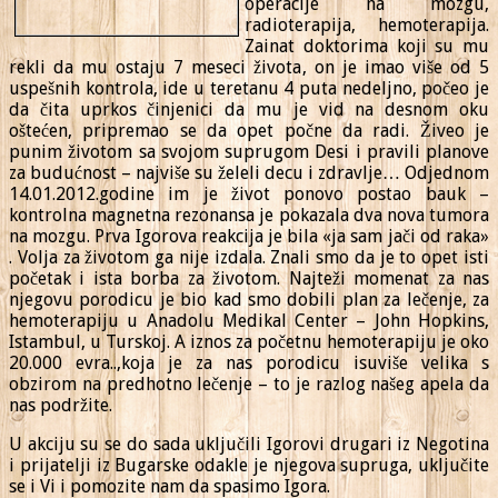
operacije na mozgu,
radioterapija, hemoterapija.
Zainat doktorima koji su mu
rekli da mu ostaju 7 meseci života, on je imao više od 5
uspešnih kontrola, ide u teretanu 4 puta nedeljno, počeo je
da čita uprkos činjenici da mu je vid na desnom oku
oštećen, pripremao se da opet počne da radi. Živeo je
punim životom sa svojom suprugom Desi i pravili planove
za budućnost – najviše su želeli decu i zdravlje… Odjednom
14.01.2012.godine im je život ponovo postao bauk –
kontrolna magnetna rezonansa je pokazala dva nova tumora
na mozgu. Prva Igorova reakcija je bila «ja sam jači od raka»
. Volja za životom ga nije izdala. Znali smo da je to opet isti
početak i ista borba za životom. Najteži momenat za nas
njegovu porodicu je bio kad smo dobili plan za lečenje, za
hemoterapiju u Anadolu Medikal Center – John Hopkins,
Istambul, u Turskoj. A iznos za početnu hemoterapiju je oko
20.000 evra..,koja je za nas porodicu isuviše velika s
obzirom na predhotno lečenje – to je razlog našeg apela da
nas podržite.
U akciju su se do sada uključili Igorovi drugari iz Negotina
i prijatelji iz Bugarske odakle je njegova supruga, uključite
se i Vi i pomozite nam da spasimo Igora.