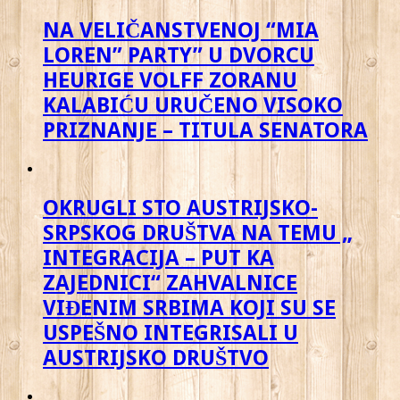
NA VELIČANSTVENOJ “MIA
LOREN” PARTY” U DVORCU
HEURIGE VOLFF ZORANU
KALABIĆU URUČENO VISOKO
PRIZNANJE – TITULA SENATORA
OKRUGLI STO AUSTRIJSKO-
SRPSKOG DRUŠTVA NA TEMU „
INTEGRACIJA – PUT KA
ZAJEDNICI“ ZAHVALNICE
VIĐENIM SRBIMA KOJI SU SE
USPEŠNO INTEGRISALI U
AUSTRIJSKO DRUŠTVO