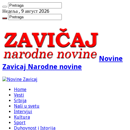
Недеља , 9 август 2026
Novine
Zavicaj Narodne novine
Home
Vesti
Srbija
Naši u svetu
Intervjui
Kultura
Sport
Duhovnost i Istorija