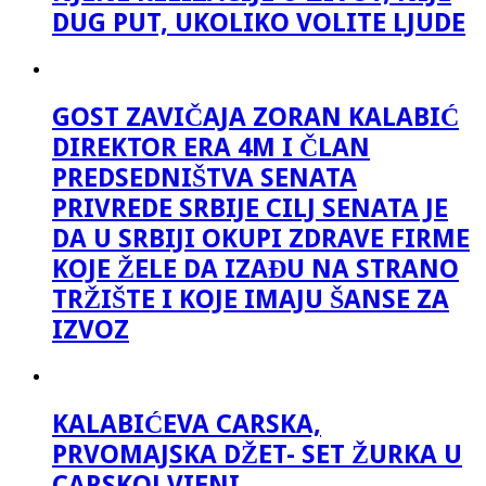
DUG PUT, UKOLIKO VOLITE LJUDE
GOST ZAVIČAJA ZORAN KALABIĆ
DIREKTOR ERA 4M I ČLAN
PREDSEDNIŠTVA SENATA
PRIVREDE SRBIJE CILJ SENATA JE
DA U SRBIJI OKUPI ZDRAVE FIRME
KOJE ŽELE DA IZAĐU NA STRANO
TRŽIŠTE I KOJE IMAJU ŠANSE ZA
IZVOZ
KALABIĆEVA CARSKA,
PRVOMAJSKA DŽET- SET ŽURKA U
CARSKOJ VIENI