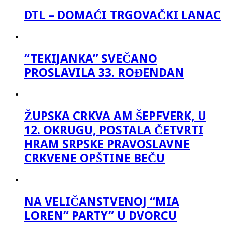
DTL – DOMAĆI TRGOVAČKI LANAC
“TEKIJANKA” SVEČANO
PROSLAVILA 33. ROĐENDAN
ŽUPSKA CRKVA AM ŠEPFVERK, U
12. OKRUGU, POSTALA ČETVRTI
HRAM SRPSKE PRAVOSLAVNE
CRKVENE OPŠTINE BEČU
NA VELIČANSTVENOJ “MIA
LOREN” PARTY” U DVORCU