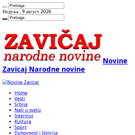
Недеља , 9 август 2026
Novine
Zavicaj Narodne novine
Home
Vesti
Srbija
Naši u svetu
Intervjui
Kultura
Sport
Duhovnost i Istorija