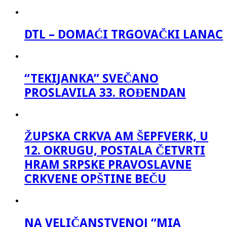
DTL – DOMAĆI TRGOVAČKI LANAC
“TEKIJANKA” SVEČANO
PROSLAVILA 33. ROĐENDAN
ŽUPSKA CRKVA AM ŠEPFVERK, U
12. OKRUGU, POSTALA ČETVRTI
HRAM SRPSKE PRAVOSLAVNE
CRKVENE OPŠTINE BEČU
NA VELIČANSTVENOJ “MIA