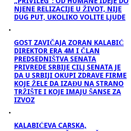
„PRIVILEG“: OD HUMANE IDEJE DO
NJENE RELIZACIJE U ŽIVOT, NIJE
DUG PUT, UKOLIKO VOLITE LJUDE
GOST ZAVIČAJA ZORAN KALABIĆ
DIREKTOR ERA 4M I ČLAN
PREDSEDNIŠTVA SENATA
PRIVREDE SRBIJE CILJ SENATA JE
DA U SRBIJI OKUPI ZDRAVE FIRME
KOJE ŽELE DA IZAĐU NA STRANO
TRŽIŠTE I KOJE IMAJU ŠANSE ZA
IZVOZ
KALABIĆEVA CARSKA,