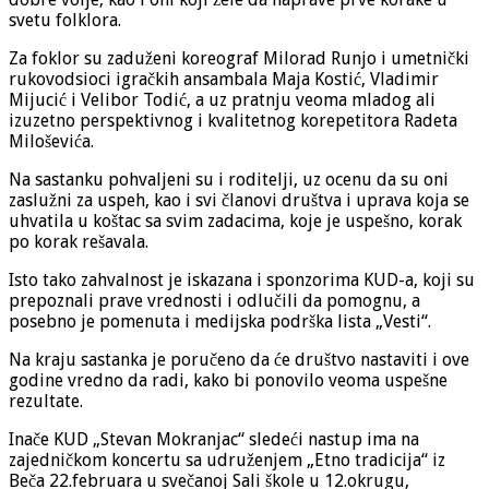
svetu folklora.
Za foklor su zaduženi koreograf Milorad Runjo i umetnički
rukovodsioci igračkih ansambala Maja Kostić, Vladimir
Mijucić i Velibor Todić, a uz pratnju veoma mladog ali
izuzetno perspektivnog i kvalitetnog korepetitora Radeta
Miloševića.
Na sastanku pohvaljeni su i roditelji, uz ocenu da su oni
zaslužni za uspeh, kao i svi članovi društva i uprava koja se
uhvatila u koštac sa svim zadacima, koje je uspešno, korak
po korak rešavala.
Isto tako zahvalnost je iskazana i sponzorima KUD-a, koji su
prepoznali prave vrednosti i odlučili da pomognu, a
posebno je pomenuta i medijska podrška lista „Vesti“.
Na kraju sastanka je poručeno da će društvo nastaviti i ove
godine vredno da radi, kako bi ponovilo veoma uspešne
rezultate.
Inače KUD „Stevan Mokranjac“ sledeći nastup ima na
zajedničkom koncertu sa udruženjem „Etno tradicija“ iz
Beča 22.februara u svečanoj Sali škole u 12.okrugu,