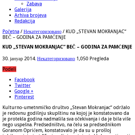
Zabava
Galerija
Arhiva brojeva
Redakcija
Početna
/
Некатегоризовано
/
KUD „STEVAN MOKRANJAC“
BEČ – GODINA ZA PAMĆENJE
KUD „STEVAN MOKRANJAC“ BEČ – GODINA ZA PAMĆENJE
30. јануар 2014.
Некатегоризовано
1,050 Pregleda
Podeli
Facebook
Twitter
Google +
Pinterest
Kulturno-umetnmičko društvo „Stevan Mokranjac“ održalo
je redovnu godišnju skupštinu na kojoj je konstatovano da
je protekla godina nadmašila sva očekivanja i da je bila više
nego uspešna. Predsedništvo, na čelu sa predsednikom
Goranom Oprićem, konstatovalo je da su u prošloj