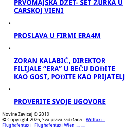
PRVOMAJSKA DŽET- SET ŽURKA U
CARSKOJ VIENI
PROSLAVA U FIRMI ERA4M
ZORAN KALABIĆ, DIREKTOR
FILIJALE “ERA” U BEČU DOĐITE
KAO GOST, POĐITE KAO PRIJATELJ
PROVERITE SVOJE UGOVORE
Novine Zavicaj © 2019
© Copyright 2026, Sva prava zadržana -
Willtaxi -
Flughafentaxi
Flughafentaxi Wien
Flughafentaxi Wien
Flughafentaxi Wien