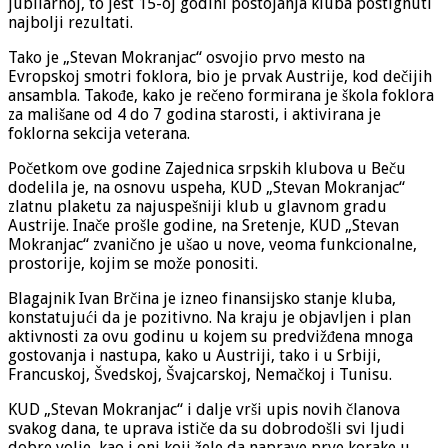
jubilarnoj, to jest 15-oj godini postojanja kluba postignuti
najbolji rezultati.
Tako je „Stevan Mokranjac“ osvojio prvo mesto na
Evropskoj smotri foklora, bio je prvak Austrije, kod dečijih
ansambla. Takođe, kako je rečeno formirana je škola foklora
za mališane od 4 do 7 godina starosti, i aktivirana je
foklorna sekcija veterana.
Početkom ove godine Zajednica srpskih klubova u Beču
dodelila je, na osnovu uspeha, KUD „Stevan Mokranjac“
zlatnu plaketu za najuspešniji klub u glavnom gradu
Austrije. Inače prošle godine, na Sretenje, KUD „Stevan
Mokranjac“ zvanično je ušao u nove, veoma funkcionalne,
prostorije, kojim se može ponositi.
Blagajnik Ivan Brčina je izneo finansijsko stanje kluba,
konstatujući da je pozitivno. Na kraju je objavljen i plan
aktivnosti za ovu godinu u kojem su predvižđena mnoga
gostovanja i nastupa, kako u Austriji, tako i u Srbiji,
Francuskoj, Švedskoj, Švajcarskoj, Nemačkoj i Tunisu.
KUD „Stevan Mokranjac“ i dalje vrši upis novih članova
svakog dana, te uprava ističe da su dobrodošli svi ljudi
dobre volje, kao i oni koji žele da naprave prve korake u