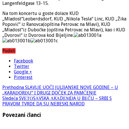
Langenfeldgase 13-15.
Na tom koncertu u goste dolaze KUD
„Mladost“Leoberdsdorf, KUD „Nikola Tesla“ Linc, KUD „Žika
Popović“ iz Ranovca(opština Petrovac na Mlavi), KUD
„Mladost“iz Dubočke (opština Petrovac na Mlavi), kao i KUD
„Dvorovi“ iz Dvorova kod Bijeljine.
Podeli
Facebook
Twitter
Google +
Pinterest
Prethodna
SLAVLJE UOČI JULIJANSKE NOVE GODINE – U
„KARAĐORĐU“ I DRUGI DOČEK ZA PAMĆENJE
Sledeća
SVЕТОSАVSKA АKАDЕМIЈA U BЕČU – SRBI S
PRAVOM TVRDE DA SU NEBESKI NAROD
Povezani članci