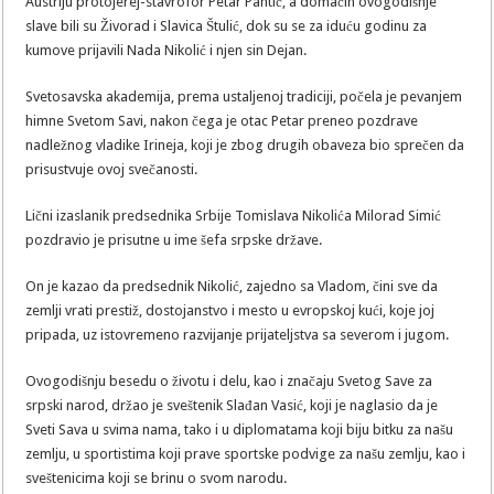
Austriju protojerej-stavrofor Petar Pantić, a domaćin ovogodišnje
slave bili su Živorad i Slavica Štulić, dok su se za iduću godinu za
kumove prijavili Nada Nikolić i njen sin Dejan.
Svetosavska akademija, prema ustaljenoj tradiciji, počela je pevanjem
himne Svetom Savi, nakon čega je otac Petar preneo pozdrave
nadležnog vladike Irineja, koji je zbog drugih obaveza bio sprečen da
prisustvuje ovoj svečanosti.
Lični izaslanik predsednika Srbije Tomislava Nikolića Milorad Simić
pozdravio je prisutne u ime šefa srpske države.
On je kazao da predsednik Nikolić, zajedno sa Vladom, čini sve da
zemlji vrati prestiž, dostojanstvo i mesto u evropskoj kući, koje joj
pripada, uz istovremeno razvijanje prijateljstva sa severom i jugom.
Ovogodišnju besedu o životu i delu, kao i značaju Svetog Save za
srpski narod, držao je sveštenik Slađan Vasić, koji je naglasio da je
Sveti Sava u svima nama, tako i u diplomatama koji biju bitku za našu
zemlju, u sportistima koji prave sportske podvige za našu zemlju, kao i
sveštenicima koji se brinu o svom narodu.