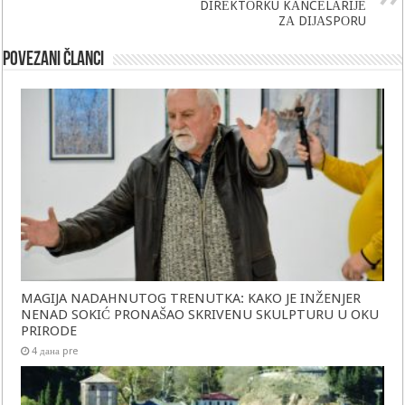
DIRЕKTОRKU KАNCЕLАRIЈЕ
ZА DIЈАSPОRU
Povezani članci
MAGIJA NADAHNUTOG TRENUTKA: KAKO JE INŽENJER
NENAD SOKIĆ PRONAŠAO SKRIVENU SKULPTURU U OKU
PRIRODE
4 дана pre