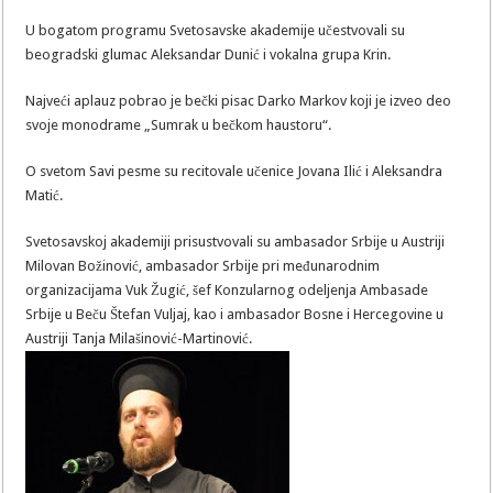
U bogatom programu Svetosavske akademije učestvovali su
beogradski glumac Aleksandar Dunić i vokalna grupa Krin.
Najveći aplauz pobrao je bečki pisac Darko Markov koji je izveo deo
svoje monodrame „Sumrak u bečkom haustoru“.
O svetom Savi pesme su recitovale učenice Jovana Ilić i Aleksandra
Matić.
Svetosavskoj akademiji prisustvovali su ambasador Srbije u Austriji
Milovan Božinović, ambasador Srbije pri međunarodnim
organizacijama Vuk Žugić, šef Konzularnog odeljenja Ambasade
Srbije u Beču Štefan Vuljaj, kao i ambasador Bosne i Hercegovine u
Austriji Tanja Milašinović-Martinović.