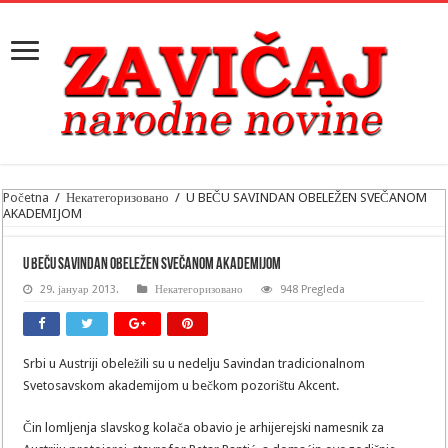
Početna
/
Некатегоризовано
/
U BEČU SAVINDAN OBELEŽEN SVEČANOM
AKADEMIJOM
U BEČU SAVINDAN OBELEŽEN SVEČANOM AKADEMIJOM
29. јануар 2013.
Некатегоризовано
948 Pregleda
Srbi u Austriji obeležili su u nedelju Savindan tradicionalnom
Svetosavskom akademijom u bečkom pozorištu Akcent.
Čin lomljenja slavskog kolača obavio je arhijerejski namesnik za