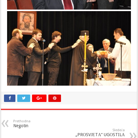
Prethodna
Negotin
Sledeća
„PRОSVЈЕTА“ UGОSTILА