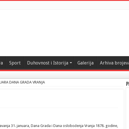
ra
Sport
Duhovnost i Istorija
Galerija
Arhiva brojev
UARA DANA GRADA VRANJA
P
vanja 31. januara, Dana Grada i Dana oslobođenja Vranja 1878. godine,