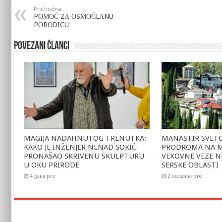
Prethodna
PОМОĆ ZА ОSМОČLАNU
PОRОDICU
Povezani članci
MAGIJA NADAHNUTOG TRENUTKA:
MANASTIR SVET
KAKO JE INŽENJER NENAD SOKIĆ
PRODROMA NA MA
PRONAŠAO SKRIVENU SKULPTURU
VEKOVNE VEZE N
U OKU PRIRODE
SERSKE OBLASTI
4 дана pre
2 седмице pre