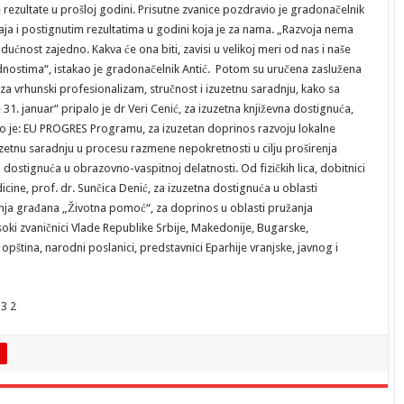
 rezultate u prošloj godini. Prisutne zvanice pozdravio je gradonačelnik
raja i postignutim rezultatima u godini koja je za nama. „Razvoja nema
ćnost zajedno. Kakva će ona biti, zavisi u velikoj meri od nas i naše
dnostima“, istakao je gradonačelnik Antić. Potom su uručena zaslužena
za vrhunski profesionalizam, stručnost i izuzetnu saradnju, kako sa
1. januar“ pripalo je dr Veri Cenić, za izuzetna književna dostignuća,
eno je: EU PROGRES Programu, za izuzetan doprinos razvoju lokalne
uzetnu saradnju u procesu razmene nepokretnosti u cilju proširenja
 dostignuća u obrazovno-vaspitnoj delatnosti. Od fizičkih lica, dobitnici
cine, prof. dr. Sunčica Denić, za izuzetna dostignuća u oblasti
enja građana „Životna pomoć“, za doprinos u oblasti pružanja
oki zvaničnici Vlade Republike Srbije, Makedonije, Bugarske,
pština, narodni poslanici, predstavnici Eparhije vranjske, javnog i