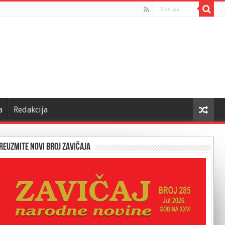
a
Redakcija
reuzmite novi broj Zavičaja