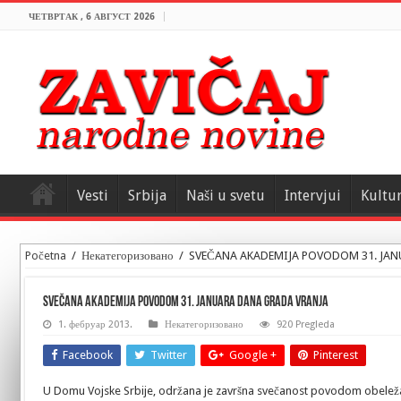
ЧЕТВРТАК , 6 АВГУСТ 2026
Vesti
Srbija
Naši u svetu
Intervjui
Kultu
Početna
/
Некатегоризовано
/
SVEČANA AKADEMIJA POVODOM 31. JAN
SVEČANA AKADEMIJA POVODOM 31. JANUARA DANA GRADA VRANJA
1. фебруар 2013.
Некатегоризовано
920 Pregleda
Facebook
Twitter
Google +
Pinterest
U Domu Vojske Srbije, održana je završna svečanost povodom obeleža