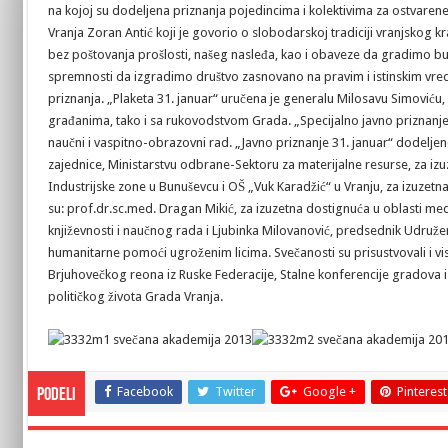
na kojoj su dodeljena priznanja pojedincima i kolektivima za ostvarene
Vranja Zoran Antić koji je govorio o slobodarskoj tradiciji vranjskog k
bez poštovanja prošlosti, našeg nasleđa, kao i obaveze da gradimo budu
spremnosti da izgradimo društvo zasnovano na pravim i istinskim vre
priznanja. „Plaketa 31. januar“ uručena je generalu Milosavu Simoviću, 
građanima, tako i sa rukovodstvom Grada. „Specijalno javno priznanje 3
naučni i vaspitno-obrazovni rad. „Javno priznanje 31. januar“ dodelj
zajednice, Ministarstvu odbrane-Sektoru za materijalne resurse, za iz
Industrijske zone u Bunuševcu i OŠ „Vuk Karadžić“ u Vranju, za izuzetna
su: prof.dr.sc.med. Dragan Mikić, za izuzetna dostignuća u oblasti medi
književnosti i naučnog rada i Ljubinka Milovanović, predsednik Udruž
humanitarne pomoći ugroženim licima. Svečanosti su prisustvovali i vis
Brjuhovečkog reona iz Ruske Federacije, Stalne konferencije gradova i o
političkog života Grada Vranja.
Facebook
Twitter
Google +
Pinterest
Podeli