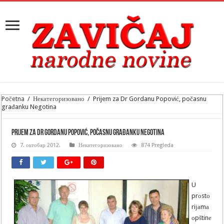
Početna
/
Некатегоризовано
/
Prijem za Dr Gordanu Popović, počasnu
građanku Negotina
Prijem za Dr Gordanu Popović, počasnu građanku Negotina
7. октобар 2012.
Некатегоризовано
874 Pregleda
U
prоstо
riјаmа
оpštinе