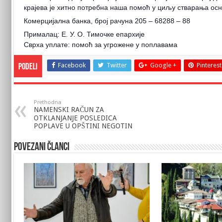
крајева је хитно потребна наша помоћ у циљу стварања осн
Комерцијална банка, број рачуна 205 – 68288 – 88
Прималац: Е. У. О. Тимочке епархије
Сврха уплате: помоћ за угрожене у поплавама
Facebook
Twitter
Google +
Pinterest
Podeli
Prethodna
NAMENSKI RAČUN ZA
OTKLANJANJE POSLEDICA
POPLAVE U OPŠTINI NEGOTIN
Povezani članci