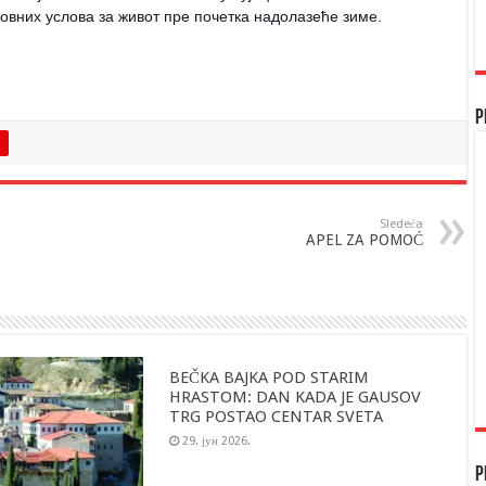
овних услова за живот пре почетка надолазеће зиме.
P
Sledeća
APEL ZA POMOĆ
BEČKA BAJKA POD STARIM
HRASTOM: DAN KADA JE GAUSOV
TRG POSTAO CENTAR SVETA
29. јун 2026.
P