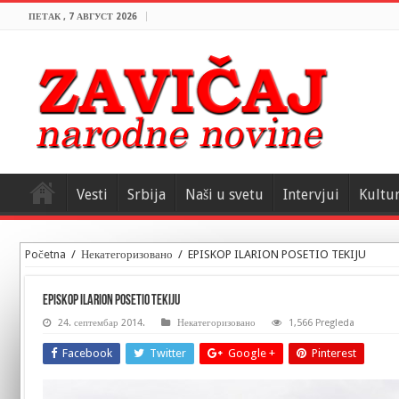
ПЕТАК , 7 АВГУСТ 2026
Vesti
Srbija
Naši u svetu
Intervjui
Kultu
Početna
/
Некатегоризовано
/
EPISKOP ILARION POSETIO TEKIJU
EPISKOP ILARION POSETIO TEKIJU
24. септембар 2014.
Некатегоризовано
1,566 Pregleda
Facebook
Twitter
Google +
Pinterest