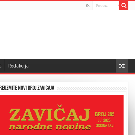
a
Redakcija
reuzmite novi broj Zavičaja