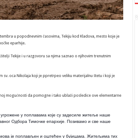
eptembra u popodnevnim časovima, Tekiju kod Kladova, mesto koje je
očke eparhije.
itelјi Tekije i u razgovoru sa njima saznao o njihovim trenutnim
 sv. oca Nikolaja koji je ppretrpeo veliku materijalnu štetu i koji je
 njenoj mogućnosti da pomogne i tako ublaži posledice ove elementarne
а угрожене у поплавама које су задесиле житеље наше
равног Одбора Тимочке епархије. Позивамо и све наше
омова је поплављен и оштећен у бујицама. Житељима тих