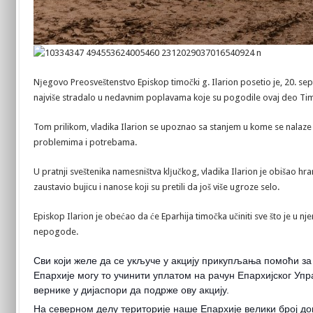
Nјegovo Preosveštenstvo Episkop timočki g. Ilarion posetio je, 20. s
najviše stradalo u nedavnim poplavama koje su pogodile ovaj deo Tim
Tom prilikom, vladika Ilarion se upoznao sa stanjem u kome se nalaze ž
problemima i potrebama.
U pratnji sveštenika namesništva klјučkog, vladika Ilarion je obišao hram
zaustavio bujicu i nanose koji su pretili da još više ugroze selo.
Episkop Ilarion je obećao da će Eparhija timočka učiniti sve što je u
nepogode.
Сви који желе да се укључе у акцију прикупљања помоћи з
Епархије могу то учинити уплатом на рачун Епархијског Уп
вернике у дијаспори да подрже ову акцију.
На северном делу територије наше Епархије велики број д