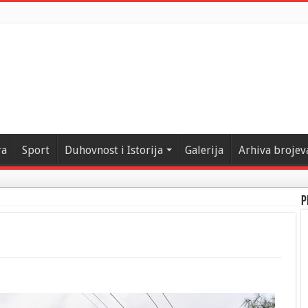
ra
Sport
Duhovnost i Istorija
Galerija
Arhiva brojev
P