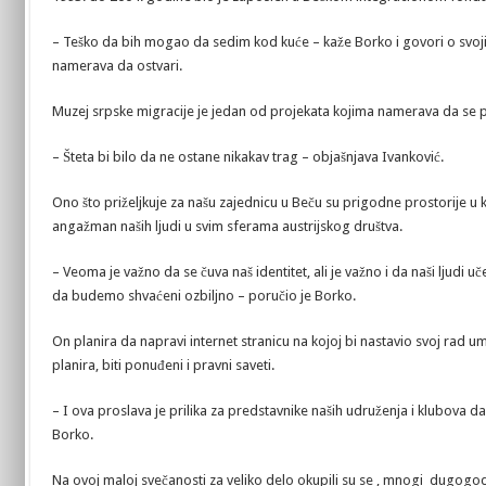
– Teško da bih mogao da sedim kod kuće – kaže Borko i govori o svoj
namerava da ostvari.
Muzej srpske migracije je jedan od projekata kojima namerava da se p
– Šteta bi bilo da ne ostane nikakav trag – objašnjava Ivanković.
Ono što priželjkuje za našu zajednicu u Beču su prigodne prostorije u ko
angažman naših ljudi u svim sferama austrijskog društva.
– Veoma je važno da se čuva naš identitet, ali je važno i da naši ljudi 
da budemo shvaćeni ozbiljno – poručio je Borko.
On planira da napravi internet stranicu na kojoj bi nastavio svoj rad umr
planira, biti ponuđeni i pravni saveti.
– I ova proslava je prilika za predstavnike naših udruženja i klubova 
Borko.
Na ovoj maloj svečanosti za veliko delo okupili su se , mnogi dugogodišn