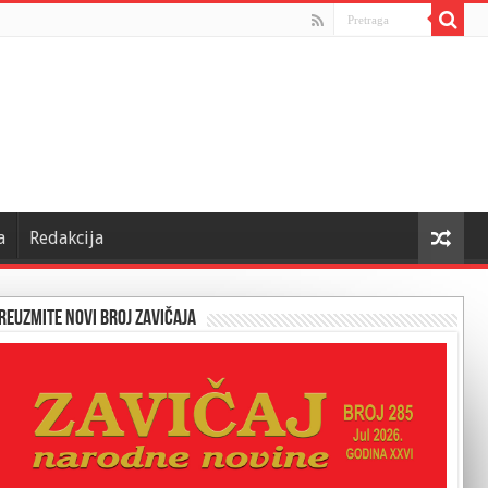
a
Redakcija
reuzmite novi broj Zavičaja