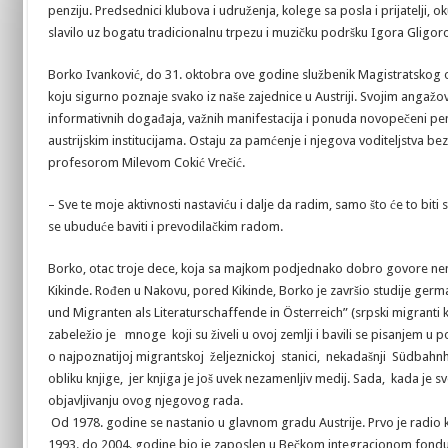
penziju. Predsednici klubova i udruženja, kolege sa posla i prijatelji,
slavilo uz bogatu tradicionalnu trpezu i muzičku podršku Igora Gligor
Borko Ivanković, do 31. oktobra ove godine službenik Magistratskog o
koju sigurno poznaje svako iz naše zajednice u Austriji. Svojim angaž
informativnih događaja, važnih manifestacija i ponuda novopečeni penz
austrijskim institucijama. Ostaju za pamćenje i njegova voditeljstva b
profesorom Milevom Cokić Vrečić.
– Sve te moje aktivnosti nastaviću i dalje da radim, samo što će to biti
se ubuduće baviti i prevodilačkim radom.
Borko, otac troje dece, koja sa majkom podjednako dobro govore nema
Kikinde. Rođen u Nakovu, pored Kikinde, Borko je završio studije germa
und Migranten als Literaturschaffende in Österreich” (srpski migranti
zabeležio je mnoge koji su živeli u ovoj zemlji i bavili se pisanjem 
o najpoznatijoj migrantskoj željeznickoj stanici, nekadašnji Südbahn
obliku knjige, jer knjiga je još uvek nezamenljiv medij. Sada, kada je 
objavljivanju ovog njegovog rada.
Od 1978. godine se nastanio u glavnom gradu Austrije. Prvo je radio 
1993. do 2004. godine bio je zaposlen u Bečkom integracionom fondu,