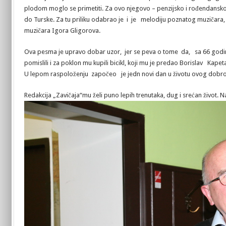
plodom moglo se primetiti. Za ovo njegovo – penzijsko i rođendansk
do Turske. Za tu priliku odabrao je i je melodiju poznatog muzičara, U
muzičara Igora Gligorova.
Ova pesma je upravo dobar uzor, jer se peva o tome da, sa 66 godina “ž
pomislili i za poklon mu kupili bicikl, koji mu je predao Borislav Kape
U lepom raspoloženju započeo je jedn novi dan u životu ovog dobro
Redakcija „Zavičaja“mu želi puno lepih trenutaka, dug i srećan život. N