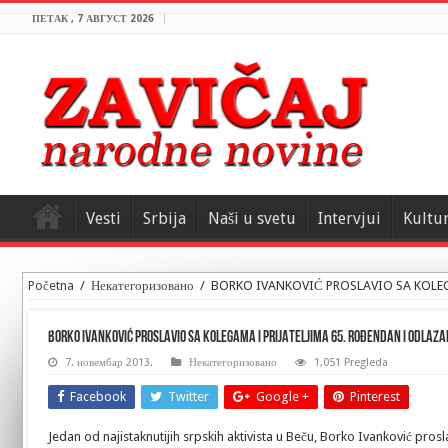
ПЕТАК , 7 АВГУСТ 2026
Vesti
Srbija
Naši u svetu
Intervjui
Kultu
Početna
/
Некатегоризовано
/
BORKO IVANKOVIĆ PROSLAVIO SA KOLEG
BORKO IVANKOVIĆ PROSLAVIO SA KOLEGAMA I PRIJATELJIMA 65. ROĐENDAN I ODLAZAK
7. новембар 2013.
Некатегоризовано
1,051 Pregleda
Facebook
Twitter
Google +
Pinterest
Jedan od najistaknutijih srpskih aktivista u Beču, Borko Ivanković pros