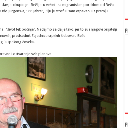
o slavlje okupio je Bečlije u većini sa migrantskim poreklom od Beča
do Jurgens-a, ” 66 Jahre”, čiju je strofu i sam otpevao uz pratnju
ivot tek počinje”. Nadajmo se da je tako, jer to su i njegovi prijatelji
P
tanović , predsednik Zajednice srpskih klubova u Beču.
g i uspešnog čoveka.
aravno i ostvarenje svih planova.
P