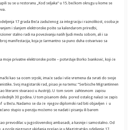
 okupili su se u restoranu „Kod seljaka“ u 15. bečkom okrugu u kome se
ova.
deljenja 17 grada Beča zaduženog za integraciju i raznolikost, osoba je
ovanjem i slanjem elektronske pošte sa kalendarom priredbi,
ioner stalno radi na povezivanju naših ljudi među sobom, ali i sa
ezbroj manifestacija, koja je šarmantno sa puno duha ostvarivao sa
 sa moje privatne elektronske pošte – potvrđuje Borko Ivanković, koji će
čki kao sa ocem srpski, imaće sada i više vremena da svrati do svoje
nistike. Svoj magistarski rad, pisao je na temu: “Serbische Migrantinnen
 kao literarni stvaraoci u Austriji). U tom svom zahtevnom zapisu
u poslednjih 30 godina. U tom pisanom delu pored ostalog nalazi se zapis
hf u Beču. Nadamo se da će njegov diplomski rad biti objavljen i u
svečano stupio u penziju možemo se nadati i pisanju ili barem
kao prevodilac u jugoslovenskoj ambasadi, a kasnije i samostalno. Od
 a posle njegovog ukidanja prešao je u Magistratsko odeljenje 17.