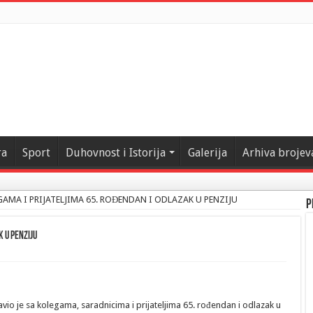
ra
Sport
Duhovnost i Istorija
Galerija
Arhiva brojev
AMA I PRIJATELJIMA 65. ROĐENDAN I ODLAZAK U PENZIJU
P
 U PENZIJU
lavio je sa kolegama, saradnicima i prijateljima 65. rođendan i odlazak u