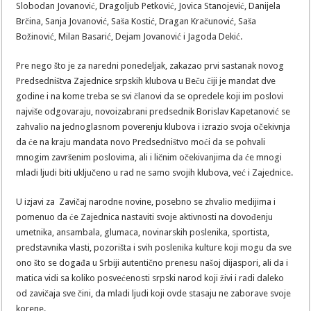
Slobodan Jovanović, Dragoljub Petković, Jovica Stanojević, Danijela
Brčina, Sanja Jovanović, Saša Kostić, Dragan Kračunović, Saša
Božinović, Milan Basarić, Dejam Jovanović i Jagoda Dekić.
Pre nego što je za naredni ponedeljak, zakazao prvi sastanak novog
Predsedništva Zajednice srpskih klubova u Beču čiji je mandat dve
godine i na kome treba se svi članovi da se opredele koji im poslovi
najviše odgovaraju, novoizabrani predsednik Borislav Kapetanović se
zahvalio na jednoglasnom poverenju klubova i izrazio svoja očekivnja
da će na kraju mandata novo Predsedništvo moći da se pohvali
mnogim završenim poslovima, ali i ličnim očekivanjima da će mnogi
mladi ljudi biti uključeno u rad ne samo svojih klubova, već i Zajednice.
U izjavi za Zavičaj narodne novine, posebno se zhvalio medijima i
pomenuo da će Zajednica nastaviti svoje aktivnosti na dovođenju
umetnika, ansambala, glumaca, novinarskih poslenika, sportista,
predstavnika vlasti, pozorišta i svih poslenika kulture koji mogu da sve
ono što se događa u Srbiji autentično prenesu našoj dijaspori, ali da i
matica vidi sa koliko posvećenosti srpski narod koji živi i radi daleko
od zavičaja sve čini, da mladi ljudi koji ovde stasaju ne zaborave svoje
korene.