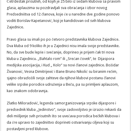
Četrdestak prisutnih, od kojih je 25 bilo iz sedam klubova sa pravom
glasa, aplauzima su pozdravljali sva obraćanja i izbor novog
Predsedništva od 12 članova, koje će u naredne dve godine ponovo
voditi Borislav Kapetanović, koji je kandidovan od svih klubova
Zajednice.
Pravo glasa su imali po po četvoro predstavnika klubova Zajednice.
Dva kluba od 9 koliko ih je u Zajednici nisu imala svoje predstavnike.
No, da sve bude lepše i svečanije, doprineo je prijem čak tri nova
kluba u Zajednicu. „Bahtalo rom“ ili „Srećan čovek“, te Dijaspora
medijska asocijacija, i Kud „ Kolo“ su novi članovi zajednice. Božidar
Živanović, Vesna Dimitrijević i Bane Bruno Nikolić su biranim rečim,
sjajno obrazložili svoje zahteve da njihovi klubovi postanu članovi
velike srpske porodice udruženja u Beču, pa su primljeni aplauzom,
kao znakom odobravnja.
Zlatko Miloradović, legenda samorganizovanja srpske dijaspore i
predsednik kluba „Jedinstvo“, svoje zadovoljstvo je izrazio rekavši da
deli mišljenje svih prisutnih što se uvećava porodica bečkih klubova i
da ćre upravo to zajedništvo doprineti ostvarivanju ciljeva koji su
postavljeni pred klubove.