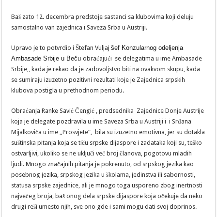
Baš zato 12. decembra predstoje sastanci sa klubovima koji deluju
samostalno van zajednica i Saveza Srba u Austriji.
Upravo je to potvrdio i Štefan Vuljaj
šef Konzularnog odeljenja
Ambasade Srbije u Beču
obraćajući se delegatima u ime Ambasade
Srbije,, kada je rekao da je zadovoljstvo biti na ovakvom skupu, kada
se sumiraju izuzetno pozitivni rezultati koje je Zajednica srpskih
klubova postigla u prethodnom periodu.
Obraćanja Ranke Savić Čengić , predsednika Zajednice Donje Austrije
koja je delegate pozdravila u ime Saveza Srba u Austriji i i Srđana
Mijalkovića u ime „Prosvjete“, bila su izuzetno emotivna, jer su dotakla
suštinska pitanja koja se tiču srpske dijaspore i zadataka koji su, teško
ostvarljivi, ukoliko se ne uključi već broj članova, pogotovu mladih
ljudi. Mnogo značajnih pitanja je pokrenuto, od srpskog jezika kao
posebnog jezika, srpskog jezika u školama, jedinstva ili sabornosti,
statusa srpske zajednice, ali je mnogo toga usporeno zbog inertnosti
najvećeg broja, baš onog dela srpske dijaspore koja očekuje da neko
drugi reši umesto njih, sve ono gde i sami mogu dati svoj doprinos.