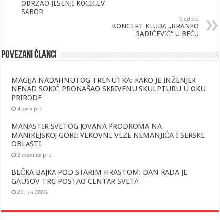
ODRŽAO JESENJI KOČIĆEV
SABOR
Sledeća
KONCERT KLUBA „BRANKO
RADIČEVIĆ“ U BEČU
Povezani članci
MAGIJA NADAHNUTOG TRENUTKA: KAKO JE INŽENJER
NENAD SOKIĆ PRONAŠAO SKRIVENU SKULPTURU U OKU
PRIRODE
4 дана pre
MANASTIR SVETOG JOVANA PRODROMA NA
MANIKEJSKOJ GORI: VEKOVNE VEZE NEMANJIĆA I SERSKE
OBLASTI
2 седмице pre
BEČKA BAJKA POD STARIM HRASTOM: DAN KADA JE
GAUSOV TRG POSTAO CENTAR SVETA
29. јун 2026.