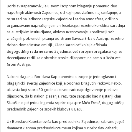
Borislav Kapetanović, je u svom iscrpnom izlaganju pomenuo deo
najvažnijih aktivnosti Zajednice, od kojih podvlačimo najzančajnije, a
to su rad na jedinstvu srpske Zajednice i radna atmosfera, odlično
organizovane najznačajnije manifesetacije, izuzetno korektna saradnja
sa austrijskim institucijama, aktivno učestvovanje u realizaciji svih
značajnih pokrenutih pitanja od strane Saveza Srba u Austriji, izuzetno
dobro domaćinstvo emisiji „Žikina šarenica“ koja je afirisala
dugogodišnji rada ne samo Zajednice, već i brojnih pregalaca koji su
decenijama radili za dobrobit srpske dijaspore, ne samo u Beču već
širom Austrije.
Nakon izlaganja Borislava Kapetanovića, usvojen je jednoglasno i
blagajnički izveštaj Zajednice koji je podneo Dragutin Petković Petko,
aktivista koji skoro 30 godina aktivno radi najodgovornije poslove
dijaspore, da bi nakon glasanja, rezultate saopštio kao najstariji član
Skupštine, još jedna legenda srpske dijaspre Mićo Đekić, dugogodišnji
predsednik Zajednice srpskih klubova u Beču.
Uz Borislava Kapetanovića kao predsednika Zajednice, izabrano je još
dvanaest članova predsedništva među kojima su: Miroslav Zaharič,