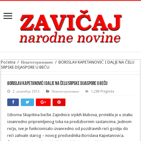
Početna
/
Некатегоризовано
/
BORISLAV KAPETANOVIĆ I DALJE NA ČELU
SRPSKE DIJASPORE U BEČU
BORISLAV KAPETANOVIĆ I DALJE NA ČELU SRPSKE DIJASPORE U BEČU
2. децембар 2013.
Некатегоризовано
1,288 Pregleda
Izborna Skupština bečke Zajednice srpkih klubova, protekla je u znaku
izvanredno pripremljenog toka na predizbornim sastancima. Jednom
rečju, sve je funkcionisalo izvanredno od pozdravnih reči gostiju do
reči zahvale starog – novog predsednika Borislava Kapetanovića.