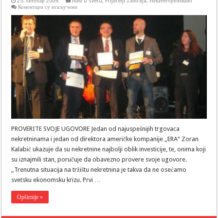
25. октобар 2009.
Naši u svetu
,
Prijatelji Zavičaja
,
Некатегоризовано
на
Коментари су искључени
PROVERITE
SVOJE
UGOVORE
PROVERITE SVOJE UGOVORE Jedan od najuspešnijih trgovaca
nekretninama i jedan od direktora američke kompanije „ERA“ Zoran
Kalabić ukazuje da su nekretnine najbolji oblik investicije, te, onima koji
su iznajmili stan, poručuje da obavezno provere svoje ugovore.
„Trenutna situacija na tržištu nekretnina je takva da ne osećamo
svetsku ekonomsku krizu. Prvi …
Opširnije »