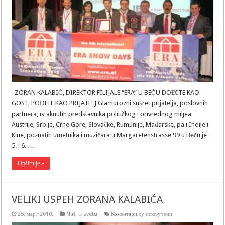
U
BEČU
DOĐITE
KAO
GOST,
POĐITE
KAO
PRIJATELJ
ZORAN KALABIĆ, DIREKTOR FILIJALE “ERA” U BEČU DOĐITE KAO
GOST, POĐITE KAO PRIJATELJ Glamurozni susret prijatelja, poslovnih
partnera, istaknutih predstavnika političkog i privrednog miljea
Austrije, Srbije, Crne Gore, Slovačke, Rumunije, Mađarske, pa i Indije i
Kine, poznatih umetnika i muzičara u Margaretenstrasse 99 u Beču je
5. i 6. …
Opširnije »
VELIKI USPEH ZORANA KALABIĆA
на
25. март 2010.
Naši u svetu
Коментари су искључени
VELIKI