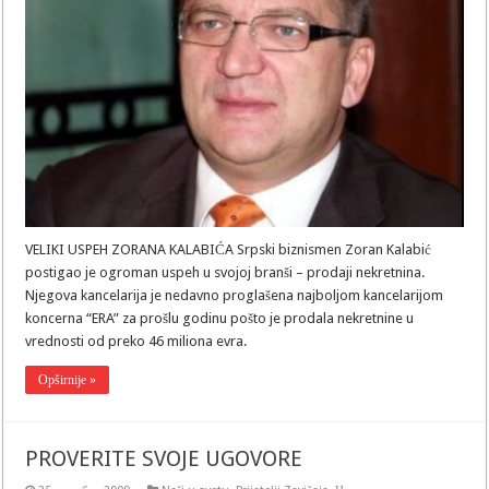
USPEH
ZORANA
KALABIĆA
VELIKI USPEH ZORANA KALABIĆA Srpski biznismen Zoran Kalabić
postigao je ogroman uspeh u svojoj branši – prodaji nekretnina.
Njegova kancelarija je nedavno proglašena najboljom kancelarijom
koncerna “ERA” za prošlu godinu pošto je prodala nekretnine u
vrednosti od preko 46 miliona evra.
Opširnije »
PROVERITE SVOJE UGOVORE