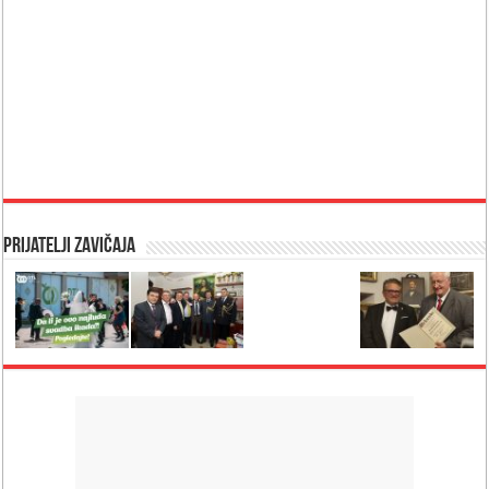
Prijatelji Zavičaja