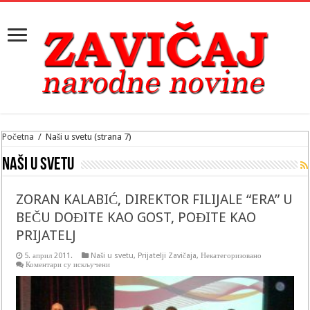
Početna
/
Naši u svetu
(strana 7)
Naši u svetu
ZORAN KALABIĆ, DIREKTOR FILIJALE “ERA” U
BEČU DOĐITE KAO GOST, POĐITE KAO
PRIJATELJ
5. април 2011.
Naši u svetu
,
Prijatelji Zavičaja
,
Некатегоризовано
на
Коментари су искључени
ZORAN
KALABIĆ,
DIREKTOR
FILIJALE
“ERA”