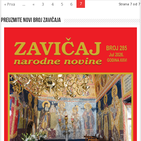
7
« Prva
...
«
3
4
5
6
Strana 7 od 7
Preuzmite novi broj Zavičaja